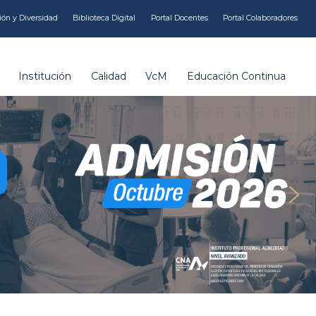
ión y Diversidad
Biblioteca Digital
Portal Docentes
Portal Colaboradores
Institución
Calidad
VcM
Educación Continua