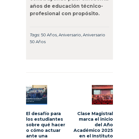
años de educación técnico-
profesional con propósito.
Tags:
50 Años
,
Aniversario
,
Aniversario
50 Años
Navegación
de
Previous
Next
entradas
post:
post:
El desafío para
Clase Magistral
los estudiantes
marca el inicio
sobre qué hacer
del Año
o cómo actuar
Académico 2025
ante una
en el Instituto