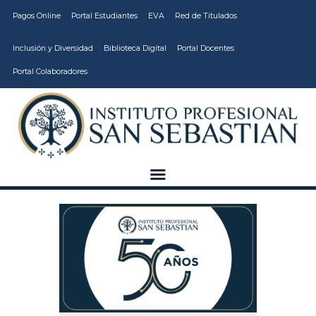
Pagos Online
Portal Estudiantes
EVA
Red de Titulados
Inclusión y Diversidad
Biblioteca Digital
Portal Docentes
Portal Colaboradores
CARRERAS
VIDA ESTUDIANTIL
INSTITUCIÓN
CALIDAD
VCM
EDUCACIÓN
CONTINUA