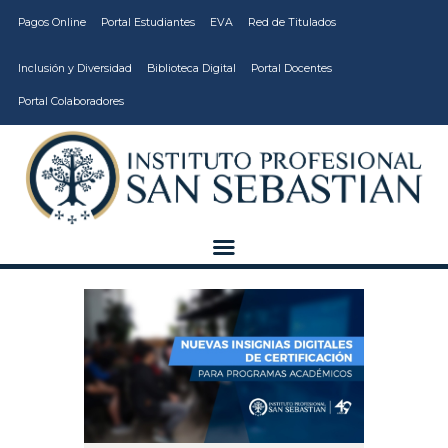
Pagos Online
Portal Estudiantes
EVA
Red de Titulados
Inclusión y Diversidad
Biblioteca Digital
Portal Docentes
Portal Colaboradores
CARRERAS
VIDA ESTUDIANTIL
INSTITUCIÓN
CALIDAD
VCM
EDUCACIÓN
CONTINUA