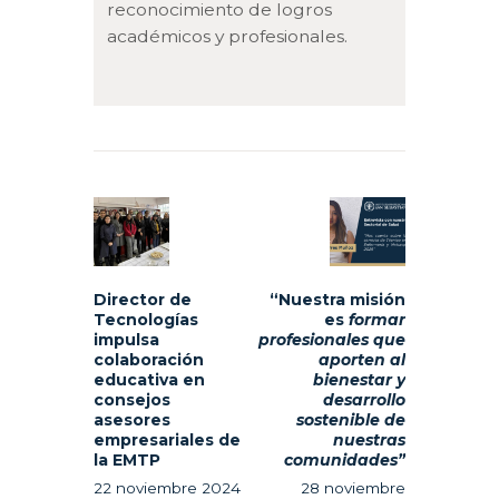
reconocimiento de logros
académicos y profesionales.
Navegación
de
Previous
Next
entradas
post:
post:
Director de
“Nuestra misión
Tecnologías
es
formar
impulsa
profesionales que
colaboración
aporten al
educativa en
bienestar y
consejos
desarrollo
asesores
sostenible de
empresariales de
nuestras
la EMTP
comunidades”
22 noviembre 2024
28 noviembre