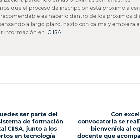
os que el proceso de inscripción está próximo a cerr
 recomendable es hacerlo dentro de los próximos día
pensando a largo plazo, hazlo con calma y empieza a
r información en
CIISA
.
gación
uedes ser parte del
Con exce
ous
istema de formación
convocatoria se reali
al CIISA, junto a los
bienvenida al e
adas
rtos en tecnología
docente que acompa