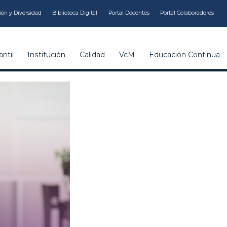
ión y Diversidad
Biblioteca Digital
Portal Docentes
Portal Colaboradores
ntil
Institución
Calidad
VcM
Educación Continua