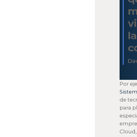
m
v
l
c
Dav
Por ej
Siste
de tec
para p
especi
empres
Cloud,