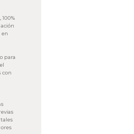
, 100%
mación
o en
 o para
el
s con
as
revias
tales
dores