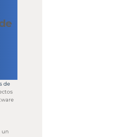
 de
s de
ectos
ftware
s
a
e un