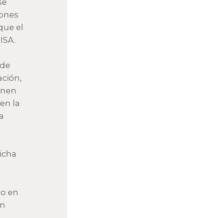
se
lones
que el
ISA.
 de
ación,
enen
en la
a
icha
to en
on