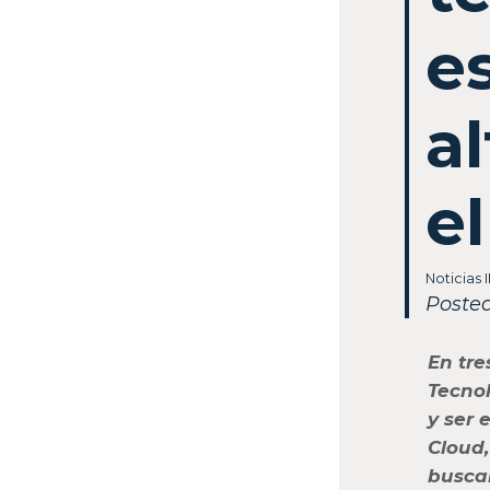
e
a
e
Noticias 
Poste
En tre
Tecno
y ser 
Cloud,
buscar