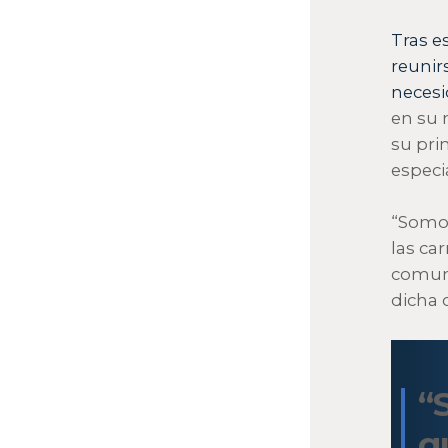
Tras e
reunir
necesi
en su 
su pri
especi
“Somos
las ca
comuni
dicha 
“
q