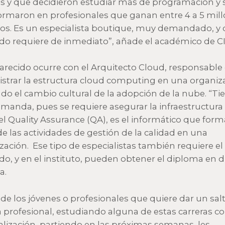
os y que decidieron estudiar más de programación y 
ormaron en profesionales que ganan entre 4 a 5 mil
os. Es un especialista boutique, muy demandado, y 
o requiere de inmediato”, añade el académico de CI
arecido ocurre con el Arquitecto Cloud, responsable
strar la estructura cloud computing en una organiz
ndo el cambio cultural de la adopción de la nube. “Ti
emanda, pues se requiere asegurar la infraestructura 
 el Quality Assurance (QA), es el informático que form
de las actividades de gestión de la calidad en una
zación. Ese tipo de especialistas también requiere el
o, y en el instituto, pueden obtener el diploma en d
a.
s de los jóvenes o profesionales que quiere dar un sal
a profesional, estudiando alguna de estas carreras c
alización, partiendo en las próximas semanas, les