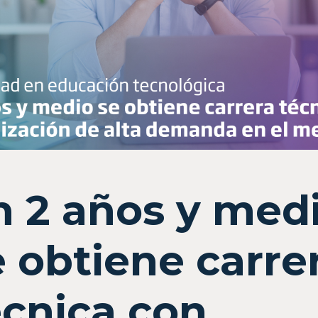
n 2 años y med
e obtiene carre
écnica con