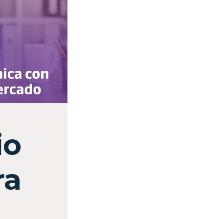
io
ra