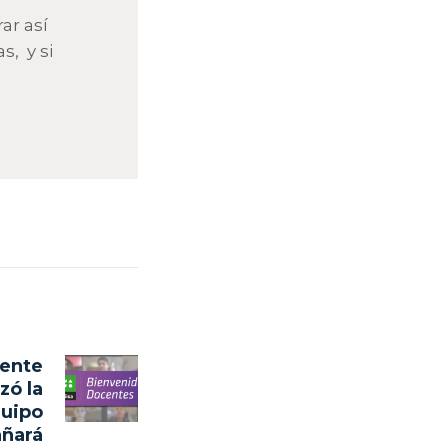
ar así
s, y si
lente
Next
zó la
post:
quipo
ñará