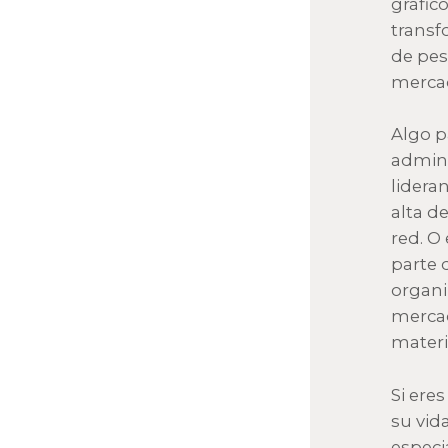
gráfic
transf
de pes
mercad
Algo p
admini
lidera
alta d
red. O
parte 
organi
mercad
materi
Si ere
su vid
especi