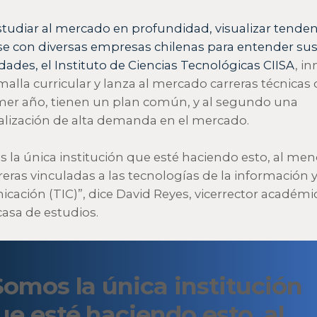
studiar al mercado en profundidad, visualizar tenden
se con diversas empresas chilenas para entender su
dades, el Instituto de Ciencias Tecnológicas
CIISA
, i
malla curricular y lanza al mercado carreras técnicas
mer año, tienen un plan común, y al segundo una
alización de alta demanda en el mercado.
 la única institución que esté haciendo esto, al me
rreras vinculadas a las tecnologías de la información y
cación (TIC)”, dice David Reyes, vicerrector académi
casa de estudios.
Somos la única institución
ue esté haciendo esto, al