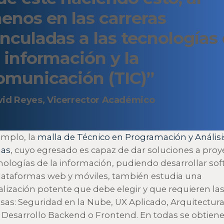
enos en las carreras
inculadas a las tecnologías
a información y la
omunicación (TIC)”
id Reyes, Vicerrector Académico
emplo, la
malla de Técnico en Programación y Análisi
mas
, cuyo egresado es capaz de dar soluciones a proy
nologías de la información, pudiendo desarrollar so
lataformas web y móviles, también estudia una
alización potente que debe elegir y que requieren la
as: Seguridad en la Nube, UX Aplicado, Arquitectur
 Desarrollo Backend o Frontend. En todas se obtien