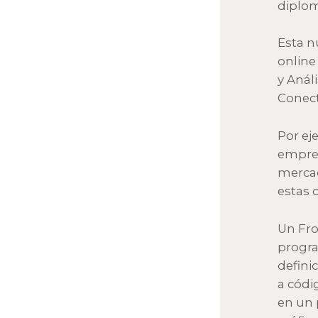
diplo
Esta n
online
y Anál
Conect
Por ej
empres
mercad
estas 
Un Fro
progra
defini
a códi
en un 