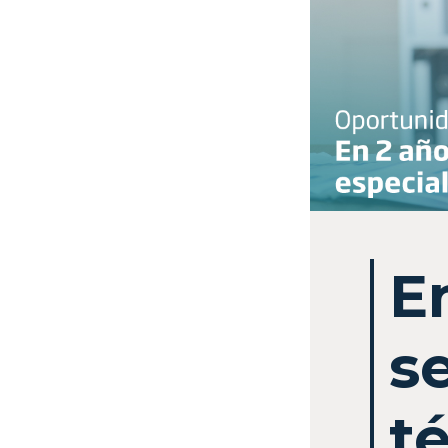
E
s
t