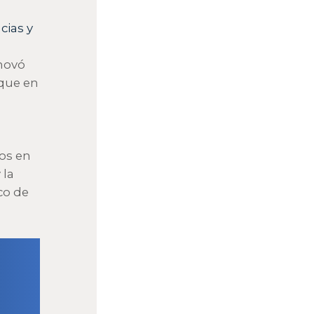
cias y
s
nnovó
 que en
nos en
 la
co de