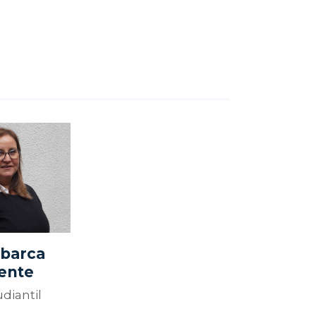
abarca
ente
diantil