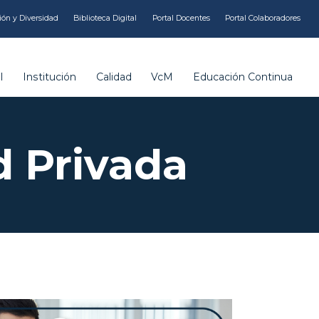
ión y Diversidad
Biblioteca Digital
Portal Docentes
Portal Colaboradores
l
Institución
Calidad
VcM
Educación Continua
d Privada