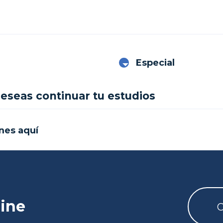
Especial
 deseas continuar tu estudios
ines aquí
line
O