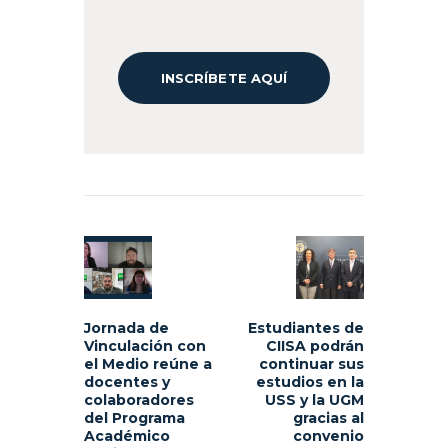
INSCRÍBETE AQUÍ
Navegación
de
Previous
Next
entradas
post:
post:
Jornada de
Estudiantes de
Vinculación con
CIISA podrán
el Medio reúne a
continuar sus
docentes y
estudios en la
colaboradores
USS y la UGM
del Programa
gracias al
Académico
convenio