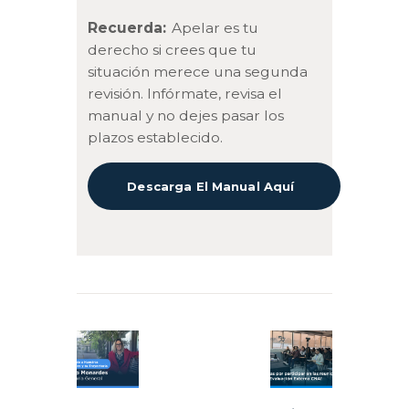
Recuerda:
Apelar es tu
derecho si crees que tu
situación merece una segunda
revisión. Infórmate, revisa el
manual y no dejes pasar los
plazos establecido.
Descarga El Manual Aquí
Navegación
de
Previous
Next
entradas
post:
post: