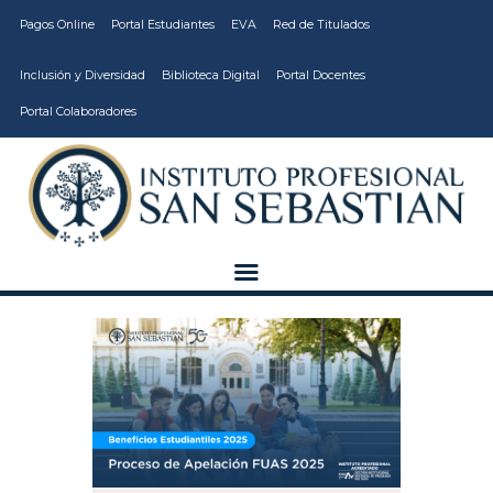
Pagos Online
Portal Estudiantes
EVA
Red de Titulados
Inclusión y Diversidad
Biblioteca Digital
Portal Docentes
Portal Colaboradores
CARRERAS
VIDA ESTUDIANTIL
INSTITUCIÓN
CALIDAD
VCM
EDUCACIÓN
CONTINUA