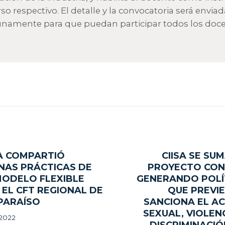
so respectivo. El detalle y la convocatoria será enviad
namente para que puedan participar todos los doce
gación
SA COMPARTIÓ
CIISA SE SU
ous
NAS PRÁCTICAS DE
PROYECTO CON
MODELO FLEXIBLE
GENERANDO POLÍ
adas
 EL CFT REGIONAL DE
QUE PREVIE
PARAÍSO
SANCIONA EL A
SEXUAL, VIOLENC
 2022