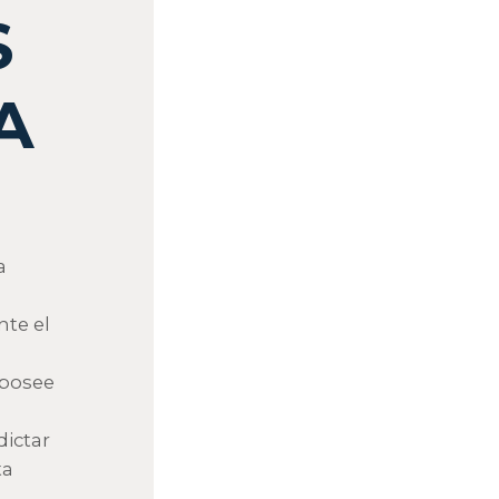
S
A
a
nte el
 posee
dictar
ta