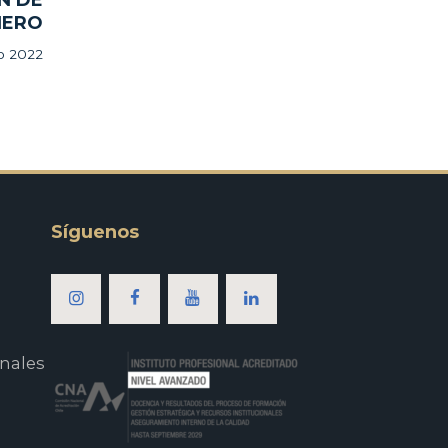
N DE
NERO
io 2022
Síguenos
nales