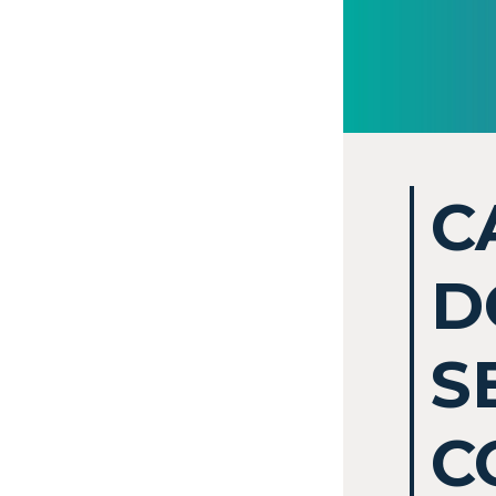
C
D
S
C