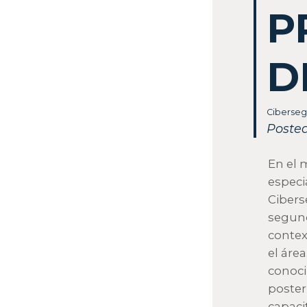
P
D
Ciberseg
Posted
En el 
especi
Cibers
segund
contex
el áre
conoci
poster
capaci