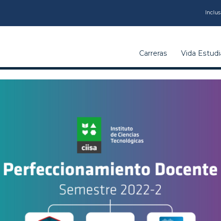
CARRERAS
Inclus
VIDA
Carreras
Vida Estudia
ESTUDIANTIL
INSTITUCIÓN
CALIDAD
VCM
EDUCACIÓN
CONTINUA