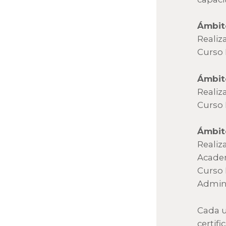
Ámbit
Realiz
Curso 
Ámbit
Realiz
Curso 
Ámbit
Realiz
Acade
Curso
Admini
Cada u
certifi