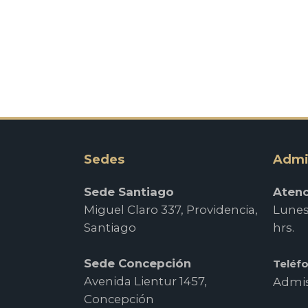
Sedes
Admi
Sede Santiago
Atenc
Miguel Claro 337, Providencia,
Lunes 
Santiago
hrs.
Sede Concepción
Teléf
Avenida Lientur 1457,
Admis
Concepción