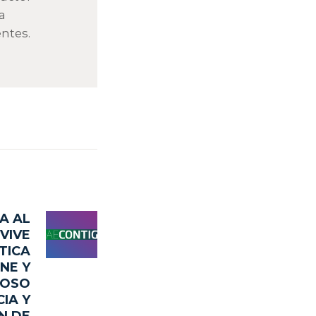
a
ntes.
MA AL
Next
VIVE
post:
TICA
NE Y
COSO
IA Y