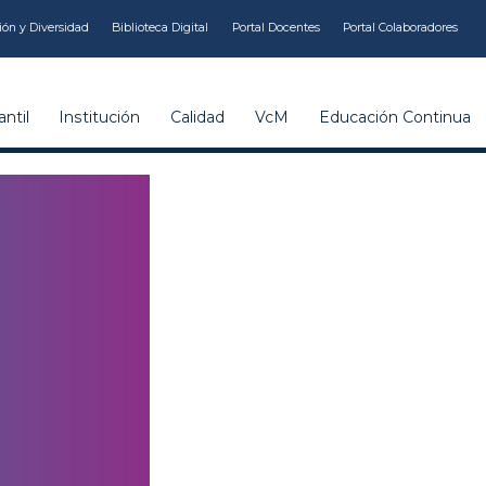
ión y Diversidad
Biblioteca Digital
Portal Docentes
Portal Colaboradores
ntil
Institución
Calidad
VcM
Educación Continua