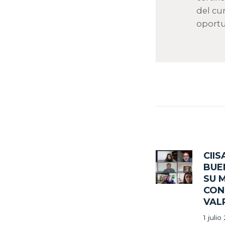
del cur
oportu
Nave
de
CII
Previ
BUE
post:
SU 
entr
CON
VAL
1 julio