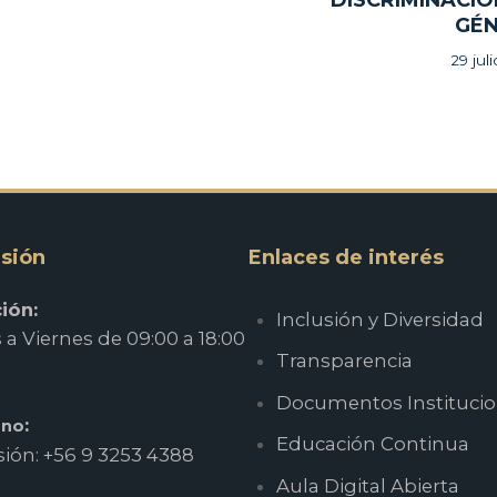
DISCRIMINACIÓ
GÉ
29 jul
sión
Enlaces de interés
ión:
Inclusión y Diversidad
a Viernes de 09:00 a 18:00
Transparencia
Documentos Institucio
:
ono
Educación Continua
ión: +56 9 3253 4388
Aula Digital Abierta