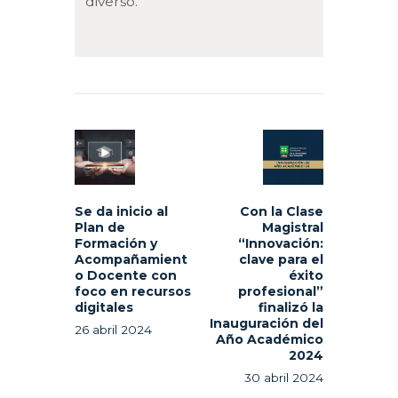
diverso.
Navegación
de
Previous
Next
entradas
post:
post:
Se da inicio al
Con la Clase
Plan de
Magistral
Formación y
“Innovación:
Acompañamient
clave para el
o Docente con
éxito
foco en recursos
profesional”
digitales
finalizó la
Inauguración del
26 abril 2024
Año Académico
2024
30 abril 2024