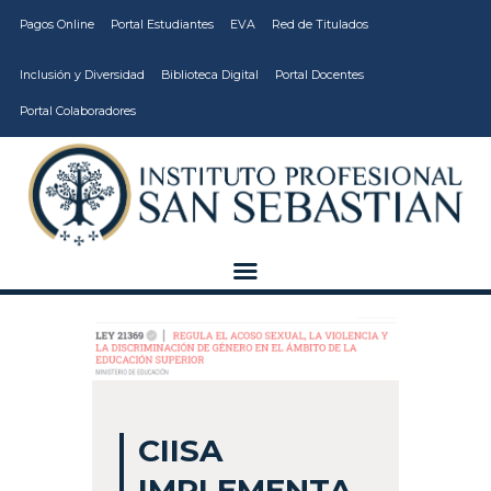
Pagos Online
Portal Estudiantes
EVA
Red de Titulados
Inclusión y Diversidad
Biblioteca Digital
Portal Docentes
Portal Colaboradores
CARRERAS
VIDA ESTUDIANTIL
INSTITUCIÓN
CALIDAD
VCM
EDUCACIÓN
CONTINUA
CIISA
IMPLEMENTA