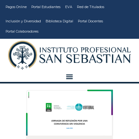
Pagos Online
Portal Estudiantes
EVA
Red de Titulados
Inclusión y Diversidad
Biblioteca Digital
Portal Docentes
Portal Colaboradores
CARRERAS
VIDA ESTUDIANTIL
INSTITUCIÓN
CALIDAD
VCM
EDUCACIÓN
CONTINUA