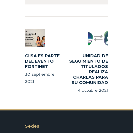
Navegación
de
Previous
Next
entradas
post:
post:
CIISA ES PARTE
UNIDAD DE
DEL EVENTO
SEGUIMIENTO DE
FORTINET
TITULADOS
REALIZA
30 septiembre
CHARLAS PARA
2021
SU COMUNIDAD
4 octubre 2021
Sedes