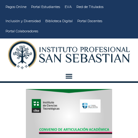
Pagos Online
Portal Estudiantes
EVA
Red de Titulados
Inclusión y Diversidad
Biblioteca Digital
Portal Docentes
Portal Colaboradores
CARRERAS
VIDA ESTUDIANTIL
INSTITUCIÓN
CALIDAD
VCM
EDUCACIÓN
CONTINUA