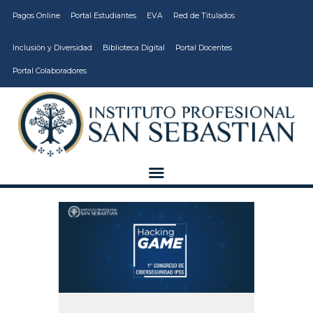
Pagos Online
Portal Estudiantes
EVA
Red de Titulados
Inclusión y Diversidad
Biblioteca Digital
Portal Docentes
Portal Colaboradores
CARRERAS
VIDA ESTUDIANTIL
INSTITUCIÓN
CALIDAD
VCM
EDUCACIÓN
CONTINUA