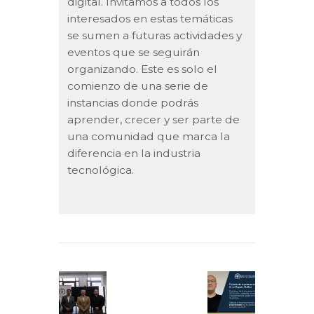
digital. Invitamos a todos los
interesados en estas temáticas
se sumen a futuras actividades y
eventos que se seguirán
organizando. Este es solo el
comienzo de una serie de
instancias donde podrás
aprender, crecer y ser parte de
una comunidad que marca la
diferencia en la industria
tecnológica.
Navegación
de
Previous
Next
entradas
post:
post: