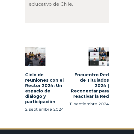
educativo de Chile.
Navegación
de
Previous
Next
entradas
post:
post:
Ciclo de
Encuentro Red
reuniones con el
de Titulados
Rector 2024: Un
2024 |
espacio de
Reconectar para
diálogo y
reactivar la Red
participación
11 septiembre 2024
2 septiembre 2024