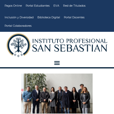
Pagos Online
Portal Estudiantes
EVA
Red de Titulados
Inclusión y Diversidad
Biblioteca Digital
Portal Docentes
Portal Colaboradores
CARRERAS
VIDA ESTUDIANTIL
INSTITUCIÓN
CALIDAD
VCM
EDUCACIÓN
CONTINUA