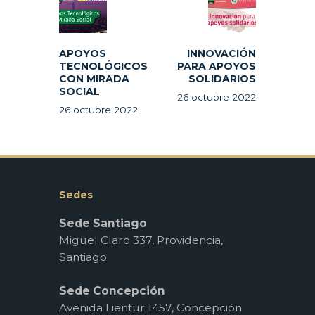
entradas
post:
post:
APOYOS
INNOVACIÓN
TECNOLÓGICOS
PARA APOYOS
CON MIRADA
SOLIDARIOS
SOCIAL
26 octubre 2022
26 octubre 2022
Sedes
Sede Santiago
Miguel Claro 337, Providencia,
Santiago
Sede Concepción
Avenida Lientur 1457, Concepción