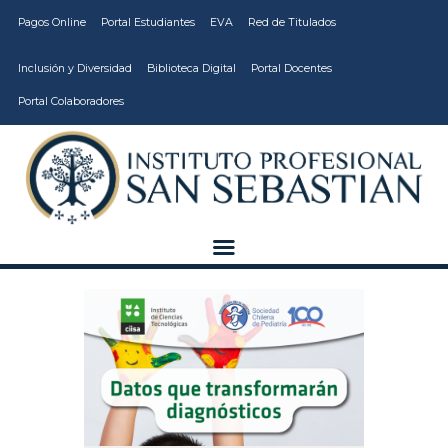
Pagos Online
Portal Estudiantes
EVA
Red de Titulados
Inclusión y Diversidad
Biblioteca Digital
Portal Docentes
Portal Colaboradores
CARRERAS
VIDA ESTUDIANTIL
INSTITUCIÓN
CALIDAD
VCM
EDUCACIÓN
CONTINUA