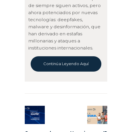
de siempre siguen activos, pero
ahora potenciados por nuevas
tecnologías: deepfakes,
malware y desinformación, que
han derivado en estafas
millonarias y ataques a
instituciones internacionales.
Continúa Leyendo Aquí
Navegación
de
Previous
Next
entradas
post:
post: