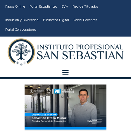
Pagos Online
Portal Estudiantes
EVA
Red de Titulados
Inclusión y Diversidad
Biblioteca Digital
Portal Docentes
Portal Colaboradores
CARRERAS
VIDA ESTUDIANTIL
INSTITUCIÓN
CALIDAD
VCM
EDUCACIÓN
CONTINUA