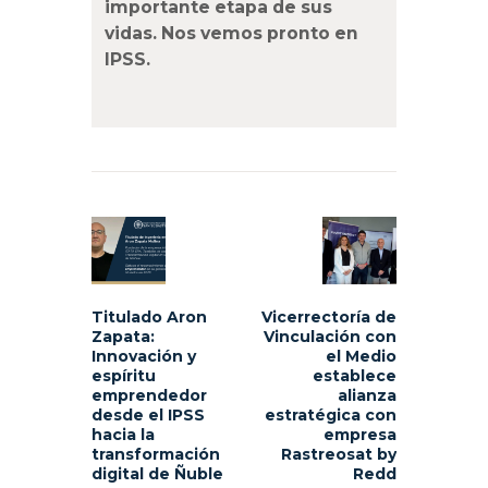
importante etapa de sus
vidas. Nos vemos pronto en
IPSS.
Navegación
de
Previous
Next
entradas
post:
post:
Titulado Aron
Vicerrectoría de
Zapata:
Vinculación con
Innovación y
el Medio
espíritu
establece
emprendedor
alianza
desde el IPSS
estratégica con
hacia la
empresa
transformación
Rastreosat by
digital de Ñuble
Redd