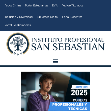
Pagos Online
Portal Estudiantes
EVA
Red de Titulados
Inclusión y Diversidad
Biblioteca Digital
Portal Docentes
Portal Colaboradores
CARRERAS
VIDA ESTUDIANTIL
INSTITUCIÓN
CALIDAD
VCM
EDUCACIÓN
CONTINUA