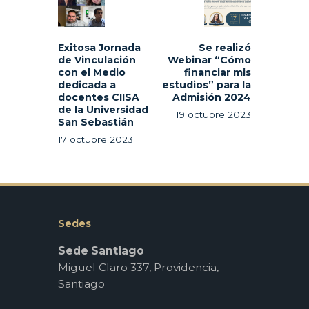
entradas
post:
post:
Exitosa Jornada
Se realizó
de Vinculación
Webinar “Cómo
con el Medio
financiar mis
dedicada a
estudios” para la
docentes CIISA
Admisión 2024
de la Universidad
19 octubre 2023
San Sebastián
17 octubre 2023
Sedes
Sede Santiago
Miguel Claro 337, Providencia,
Santiago