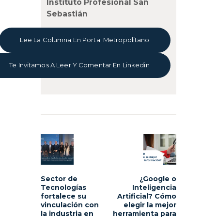
Instituto Profesional San
Sebastián
Lee La Columna En Portal Metropolitano
Te Invitamos A Leer Y Comentar En Linkedin
Navegación
de
Previous
Next
entradas
post:
post:
Sector de
¿Google o
Tecnologías
Inteligencia
fortalece su
Artificial? Cómo
vinculación con
elegir la mejor
la industria en
herramienta para