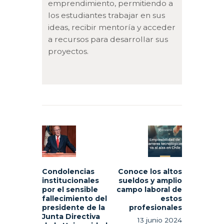
emprendimiento, permitiendo a
los estudiantes trabajar en sus
ideas, recibir mentoría y acceder
a recursos para desarrollar sus
proyectos.
Navegación
de
Previous
Next
entradas
post:
post:
Condolencias
Conoce los altos
institucionales
sueldos y amplio
por el sensible
campo laboral de
fallecimiento del
estos
presidente de la
profesionales
Junta Directiva
13 junio 2024