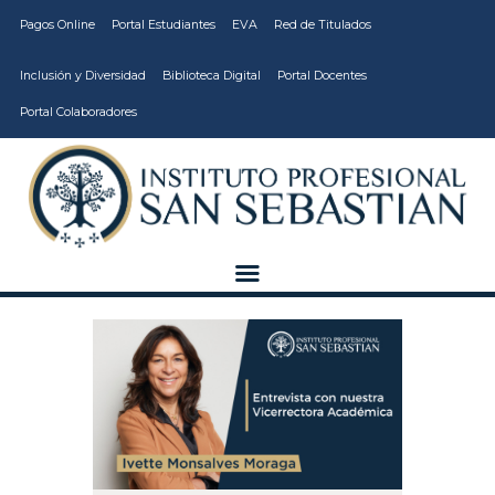
Pagos Online
Portal Estudiantes
EVA
Red de Titulados
Inclusión y Diversidad
Biblioteca Digital
Portal Docentes
Portal Colaboradores
CARRERAS
VIDA ESTUDIANTIL
INSTITUCIÓN
CALIDAD
VCM
EDUCACIÓN
CONTINUA