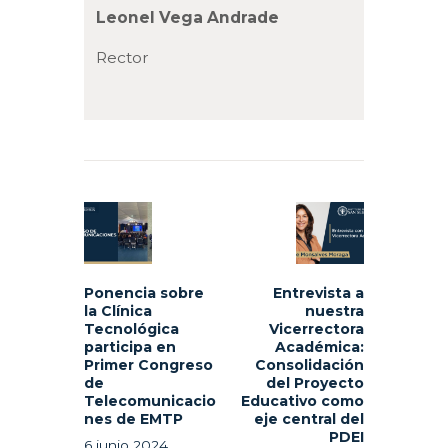
Leonel Vega Andrade
Rector
Navegación
de
Previous
Next
entradas
post:
post:
Ponencia sobre
Entrevista a
la Clínica
nuestra
Tecnológica
Vicerrectora
participa en
Académica:
Primer Congreso
Consolidación
de
del Proyecto
Telecomunicacio
Educativo como
nes de EMTP
eje central del
PDEI
6 junio 2024