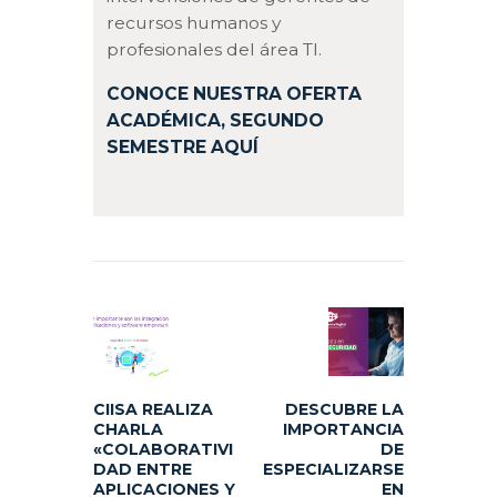
recursos humanos y
profesionales del área TI.
CONOCE NUESTRA OFERTA
ACADÉMICA, SEGUNDO
SEMESTRE AQUÍ
Navegación
de
Previous
Next
entradas
post:
post:
CIISA REALIZA
DESCUBRE LA
CHARLA
IMPORTANCIA
«COLABORATIVI
DE
DAD ENTRE
ESPECIALIZARSE
APLICACIONES Y
EN