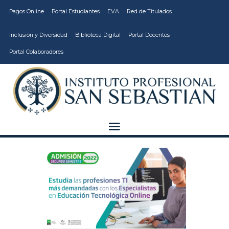
Pagos Online
Portal Estudiantes
EVA
Red de Titulados
Inclusión y Diversidad
Biblioteca Digital
Portal Docentes
Portal Colaboradores
CARRERAS
VIDA ESTUDIANTIL
INSTITUCIÓN
CALIDAD
VCM
EDUCACIÓN
CONTINUA