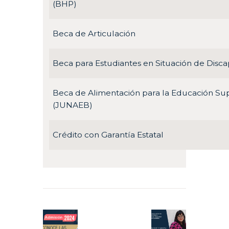
(BHP)
Beca de Articulación
Beca para Estudiantes en Situación de Disc
Beca de Alimentación para la Educación Su
(JUNAEB)
Crédito con Garantía Estatal
Navegación
de
Previous
Next
entradas
post:
post: