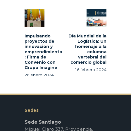
Navegación
de
Previous
Next
entradas
post:
post:
Impulsando
Día Mundial de la
proyectos de
Logística: Un
innovación y
homenaje a la
emprendimiento
columna
: Firma de
vertebral del
Convenio con
comercio global
Grupo Imagine
16 febrero 2024
26 enero 2024
Sedes
Sede Santiago
Miguel Claro 337, Providencia,