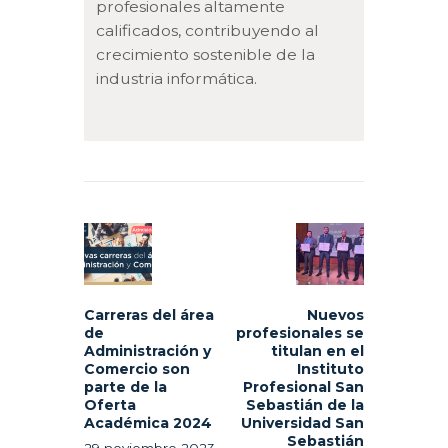
profesionales altamente
calificados, contribuyendo al
crecimiento sostenible de la
industria informática.
Navegación
de
Previous
Next
entradas
post:
post:
Carreras del área
Nuevos
de
profesionales se
Administración y
titulan en el
Comercio son
Instituto
parte de la
Profesional San
Oferta
Sebastián de la
Académica 2024
Universidad San
Sebastián
29 noviembre 2023