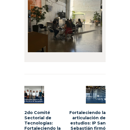
Navegación
de
Previous
Next
entradas
post:
post:
2do Comité
Fortaleciendo la
Sectorial de
articulación de
Tecnologías:
estudios: IP San
Fortaleciendo la
Sebastián firmó