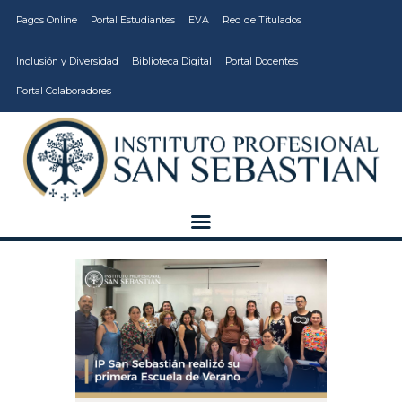
Pagos Online
Portal Estudiantes
EVA
Red de Titulados
Inclusión y Diversidad
Biblioteca Digital
Portal Docentes
Portal Colaboradores
CARRERAS
VIDA ESTUDIANTIL
INSTITUCIÓN
CALIDAD
VCM
EDUCACIÓN
CONTINUA