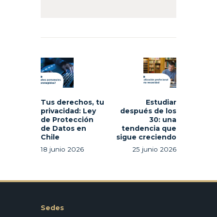
Navegación
de
Previous
Next
entradas
post:
post:
Tus derechos, tu
Estudiar
privacidad: Ley
después de los
de Protección
30: una
de Datos en
tendencia que
Chile
sigue creciendo
18 junio 2026
25 junio 2026
Sedes