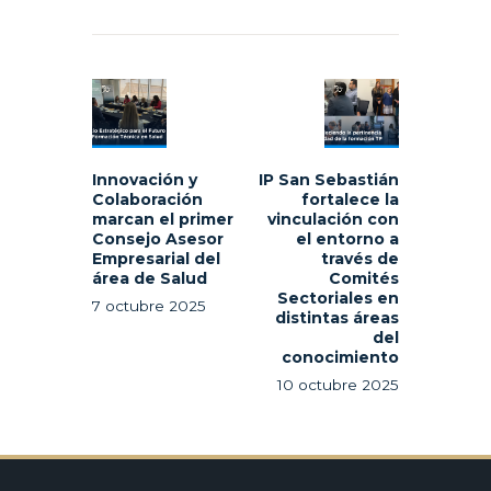
Navegación
de
Previous
Next
entradas
post:
post:
Innovación y
IP San Sebastián
Colaboración
fortalece la
marcan el primer
vinculación con
Consejo Asesor
el entorno a
Empresarial del
través de
área de Salud
Comités
Sectoriales en
7 octubre 2025
distintas áreas
del
conocimiento
10 octubre 2025