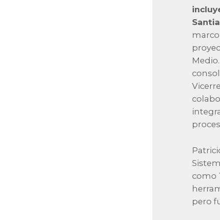
incluy
Santia
marco 
proyec
Medio.
consol
Vicerr
colabo
integr
proces
Patric
Sistem
como T
herram
pero fu