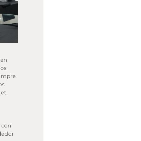
 en
mos
iempre
os
et,
n con
dedor