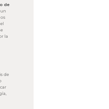
do de
 un
los
el
se
r la
is de
o
car
ía,