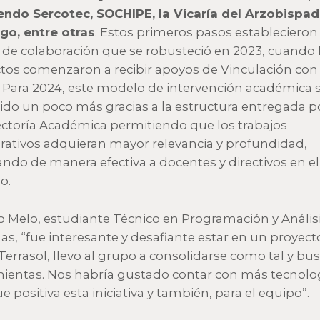
endo Sercotec, SOCHIPE, la Vicaría del Arzobispa
go, entre otras
. Estos primeros pasos establecieron
de colaboración que se robusteció en 2023, cuando 
tos comenzaron a recibir apoyos de Vinculación con 
 Para 2024, este modelo de intervención académica 
ido un poco más gracias a la estructura entregada po
ectoría Académica permitiendo que los trabajos
rativos adquieran mayor relevancia y profundidad,
ando de manera efectiva a docentes y directivos en el
o.
io Melo, estudiante Técnico en Programación y Anális
as, “fue interesante y desafiante estar en un proyect
errasol, llevo al grupo a consolidarse como tal y bus
ientas. Nos habría gustado contar con más tecnolog
e positiva esta iniciativa y también, para el equipo”.