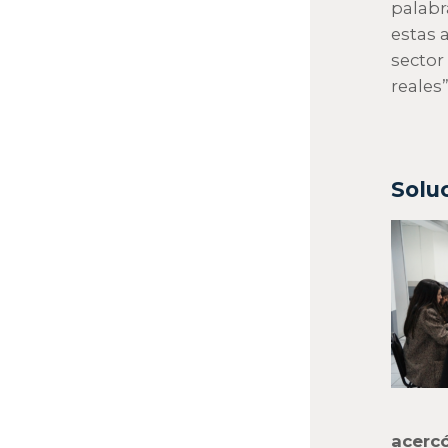
palabr
estas 
sector
reales”
Solu
acercó