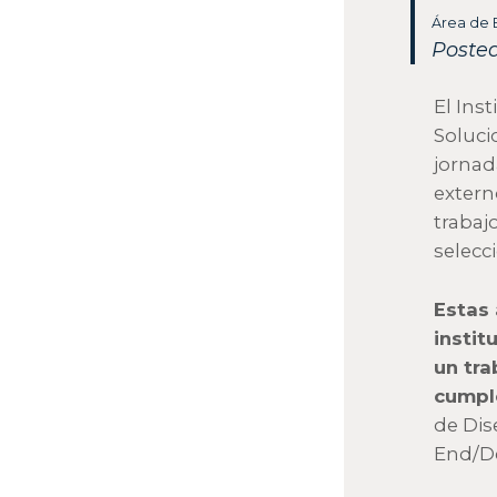
Área de 
Posted
El Inst
Soluci
jornad
extern
trabaj
selecc
Estas 
instit
un tra
cumple
de Dis
End/De