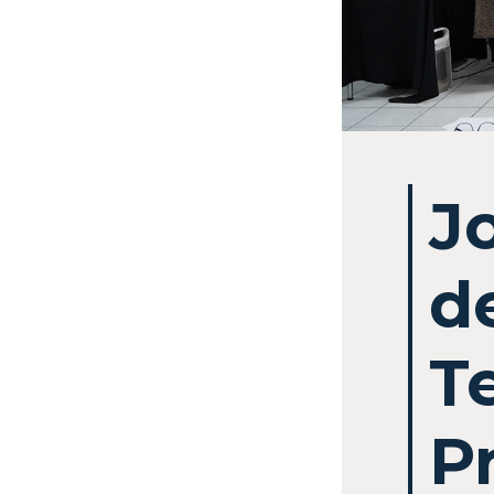
J
d
T
P