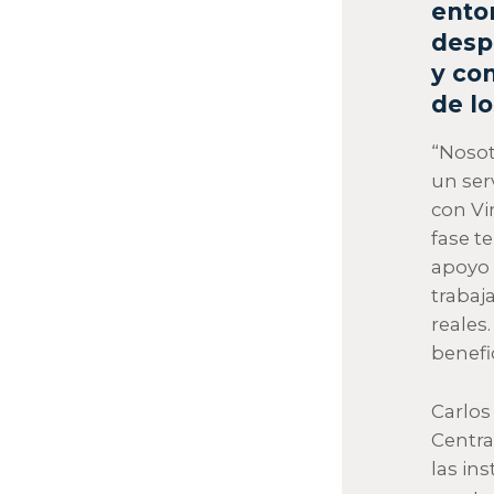
ento
desp
y co
de l
“Nosot
un serv
con Vi
fase t
apoyo 
trabaj
reales.
benefi
Carlos
Centra
las in