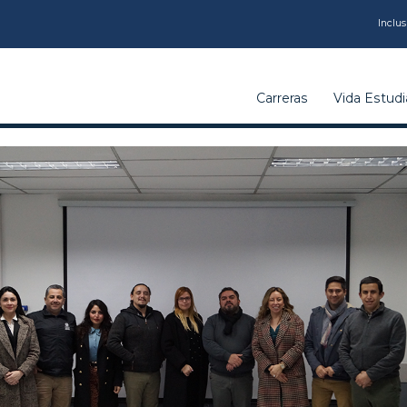
CARRERAS
Inclus
VIDA
Carreras
Vida Estudia
ESTUDIANTIL
INSTITUCIÓN
CALIDAD
VCM
EDUCACIÓN
CONTINUA