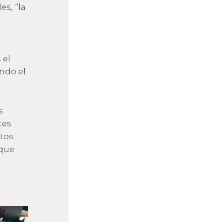
es, “la
 el
ando el
s
tes
ctos
 que