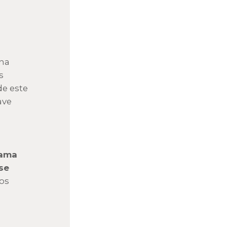
una
s
de este
ave
lama
se
os