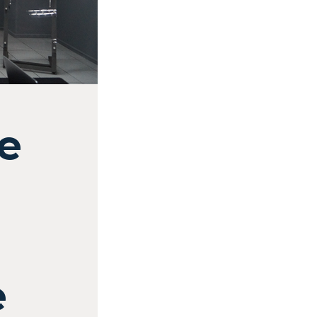
e
l
e