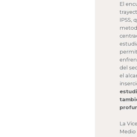
El enc
trayec
IPSS, 
metodo
centra
estudi
permit
enfren
del se
el alc
inserc
estudi
tambié
profun
La Vic
Medio 