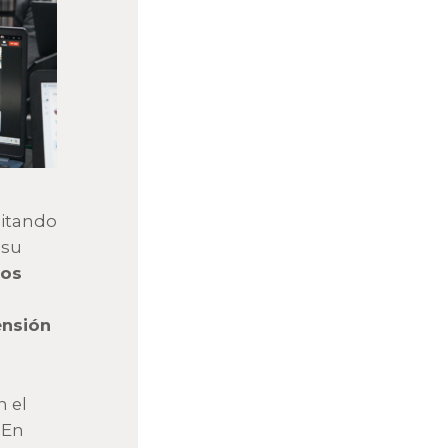
litando
 su
los
ensión
n el
 En