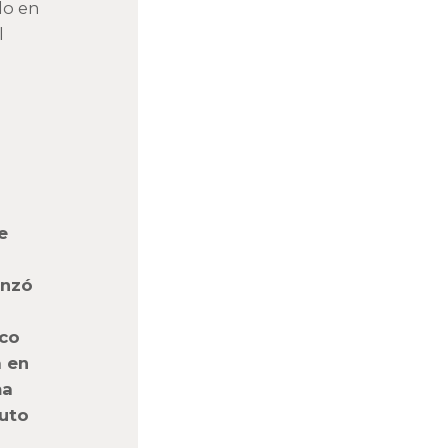
do en
l
e
enzó
co
a en
ma
tuto