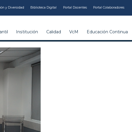
ión y Diversidad
Biblioteca Digital
Portal Docentes
Portal Colaboradores
ntil
Institución
Calidad
VcM
Educación Continua