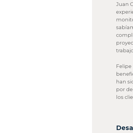
Juan C
experi
monito
sabíam
compl
proyec
trabaj
Felipe
benefi
han si
por de
los cl
Desa