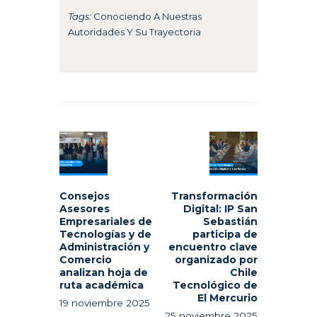
Tags:
Conociendo A Nuestras
Autoridades Y Su Trayectoria
Navegación
de
Previous
Next
entradas
post:
post:
Consejos
Transformación
Asesores
Digital: IP San
Empresariales de
Sebastián
Tecnologías y de
participa de
Administración y
encuentro clave
Comercio
organizado por
analizan hoja de
Chile
ruta académica
Tecnológico de
El Mercurio
19 noviembre 2025
25 noviembre 2025