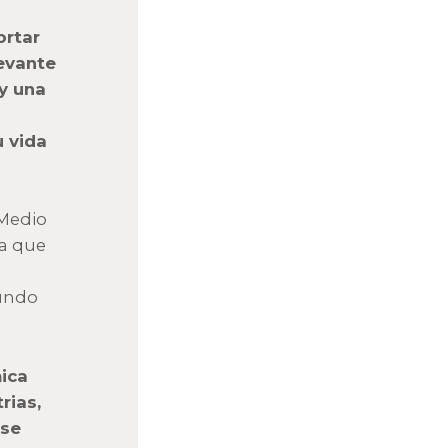
ortar
levante
y una
u vida
 Medio
ra que
mundo
mica
rias,
 se