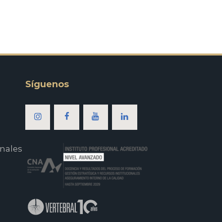
Síguenos
nales