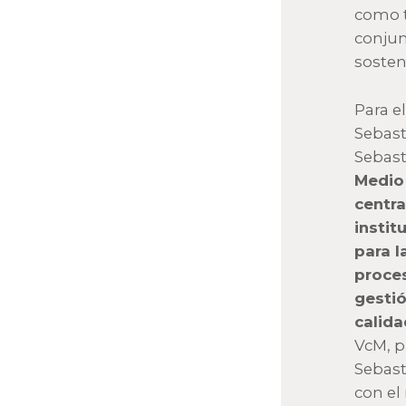
como t
conjun
sosten
Para e
Sebast
Sebast
Medio
centra
instit
para l
proce
gesti
calida
VcM, p
Sebast
con el