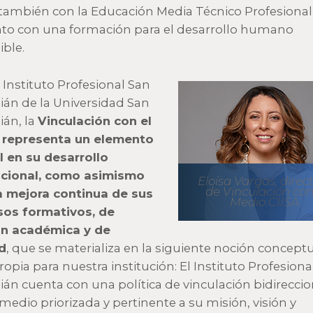
ambién con la Educación Media Técnico Profesional
to con una formación para el desarrollo humano
ible.
l Instituto Profesional San
ián de la Universidad San
ián, la
Vinculación con el
 representa un elemento
l en su desarrollo
ucional, como asimismo
Eloísa Vargas, direc
de Vinculación con
a mejora continua de sus
Medio CIISA.
sos formativos, de
ón académica y de
d
, que se materializa en la siguiente noción concept
ropia para nuestra institución: El Instituto Profesiona
ián cuenta con una política de vinculación bidireccio
 medio priorizada y pertinente a su misión, visión y