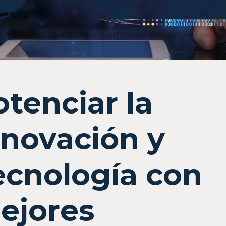
otenciar la
nnovación y
ecnología con
ejores