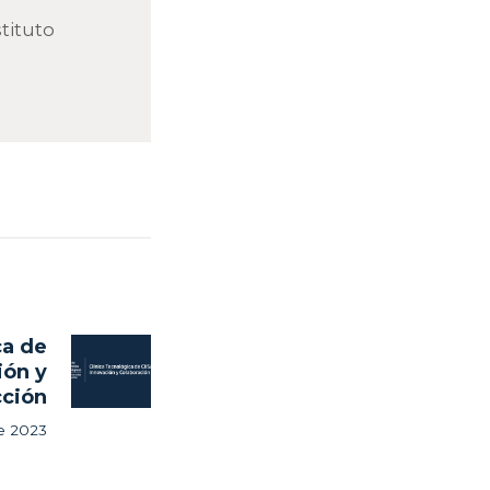
tituto
ca de
Next
ión y
post:
cción
e 2023