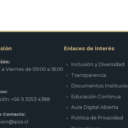
sión
Enlaces de interés
ión:
Inclusión y Diversidad
a Viernes de 09:00 a 18:00
Transparencia
Documentos Institucio
:
ono
Educación Continua
ión: +56 9 3253 4388
Aula Digital Abierta
:
o Contacto
Política de Privacidad
ion@ipss.cl