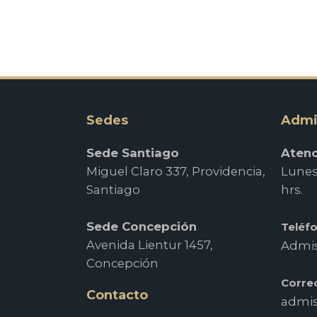
Sedes
Admi
Sede Santiago
Atenc
Miguel Claro 337, Providencia,
Lunes 
Santiago
hrs.
Sede Concepción
Teléf
Avenida Lientur 1457,
Admis
Concepción
Corre
Contacto
admis