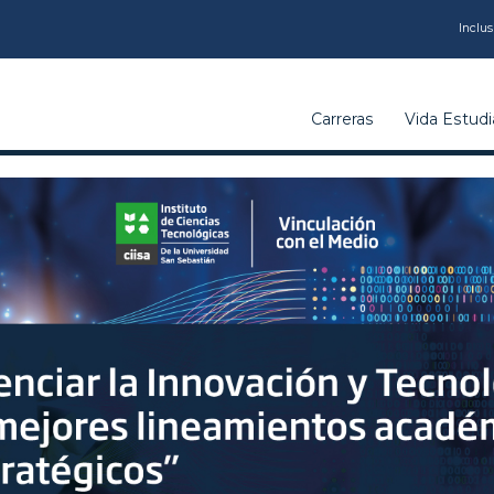
CARRERAS
Inclus
VIDA
Carreras
Vida Estudia
ESTUDIANTIL
INSTITUCIÓN
CALIDAD
VCM
EDUCACIÓN
CONTINUA