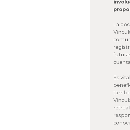
involu
propo
La doc
Vincul
comuni
regist
futura
cuenta
Es vit
benefi
tambié
Vincul
retroa
respon
conoci