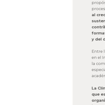
propós
proces
al cre
susten
contri
format
y del 
Entre 
en el I
la com
especi
académ
La Clí
que es
organi