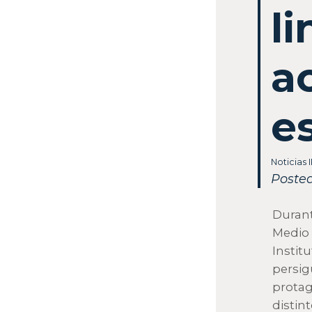
l
a
e
Noticias 
Posted
Durant
Medio 
Instit
persig
protag
distint