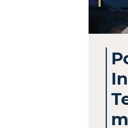
P
I
T
m