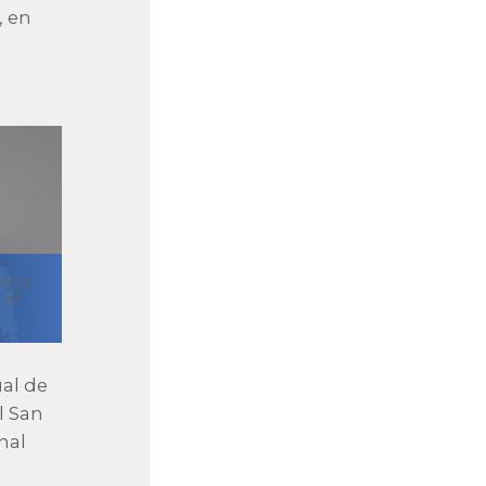
, en
tora
 el
ual de
l San
nal