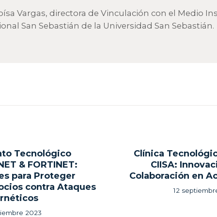
loísa Vargas, directora de Vinculación con el Medio Ins
ional San Sebastián de la Universidad San Sebastián.
gación
to Tecnológico
Clínica Tecnológi
ous
NET & FORTINET:
CIISA: Innovac
es para Proteger
Colaboración en A
adas
cios contra Ataques
12 septiembr
rnéticos
tiembre 2023