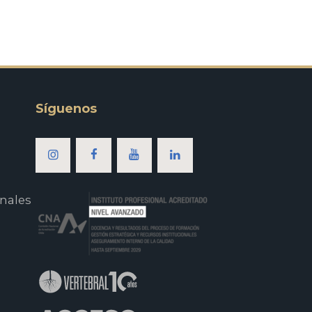
Síguenos
nales