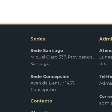
Sedes
Admi
Sede Santiago
Atenc
Miguel Claro 337, Providencia,
Lunes 
Santiago
hrs.
Sede Concepción
Teléf
Avenida Lientur 1457,
Admis
Concepción
Corre
Contacto
admis