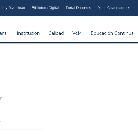
ión y Diversidad
Biblioteca Digital
Portal Docentes
Portal Colaboradores
ntil
Institución
Calidad
VcM
Educación Continua
r
s