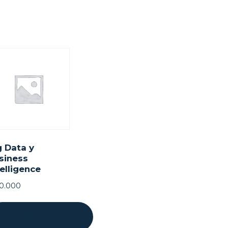
g Data y
siness
telligence
20.000
AÑADIR AL CARRITO