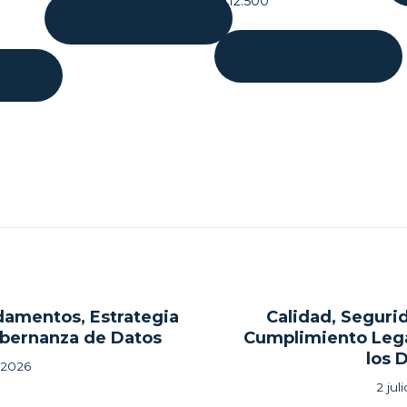
$
112.500
AÑADIR AL CARRITO
AÑADIR AL CARRITO
RITO
gación
amentos, Estrategia
Calidad, Seguri
ous
bernanza de Datos
Cumplimiento Leg
los 
adas
o 2026
2 jul