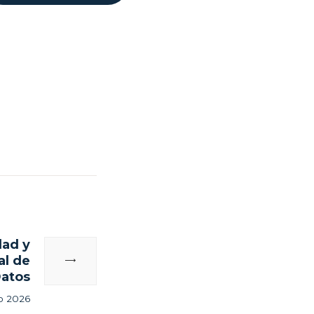
dad y
Next
al de
post:
Datos
io 2026