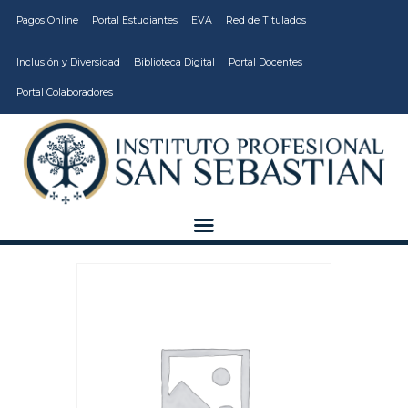
Pagos Online
Portal Estudiantes
EVA
Red de Titulados
Inclusión y Diversidad
Biblioteca Digital
Portal Docentes
Portal Colaboradores
CARRERAS
VIDA ESTUDIANTIL
INSTITUCIÓN
CALIDAD
VCM
EDUCACIÓN
CONTINUA