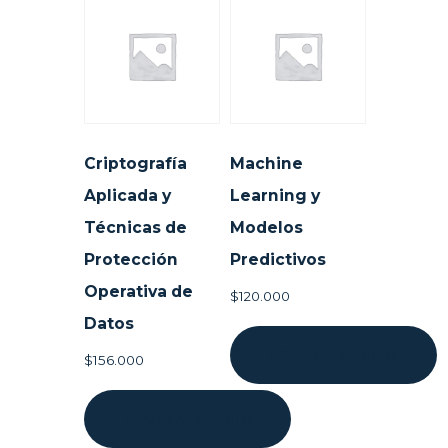
cantidad
Criptografía
Machine
Aplicada y
Learning y
Técnicas de
Modelos
Protección
Predictivos
Operativa de
$
120.000
Datos
AÑADIR AL CARRITO
$
156.000
AÑADIR AL CARRITO