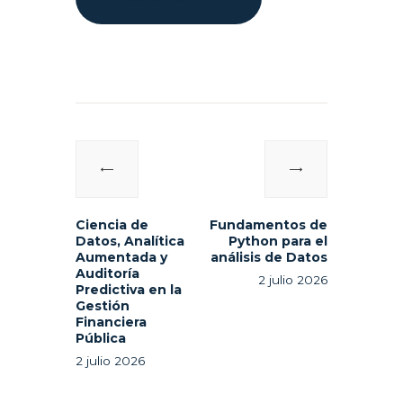
Navegación
de
Previous
Next
entradas
post:
post:
Ciencia de
Fundamentos de
Datos, Analítica
Python para el
Aumentada y
análisis de Datos
Auditoría
2 julio 2026
Predictiva en la
Gestión
Financiera
Pública
2 julio 2026