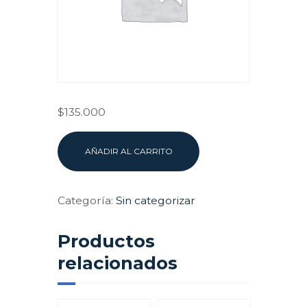
$
135.000
Diseño
AÑADIR AL CARRITO
de
Políticas
Públicas,
Categoría:
Sin categorizar
Planificación
Territorial
Productos
con
IA
relacionados
y
Gobernanza
Ética