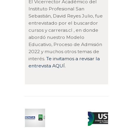
El Vicerrector Académico del
Instituto Profesional San
Sebastián, David Reyes Julio, fue
entrevistado por el buscardor
cursos y carreras.cl , en donde
abordó nuestro Modelo
Educativo, Proceso de Admisión
2022 y muchos otros temas de
interés.
Te invitamos a revisar la
entrevista AQUÍ.
Navegación
de
Previous
Next
entradas
post:
post: