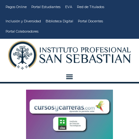
Pagos Online
Portal Estudiantes
EVA
Red de Titulados
Inclusión y Diversidad
Biblioteca Digital
Portal Docentes
Portal Colaboradores
CARRERAS
VIDA ESTUDIANTIL
INSTITUCIÓN
CALIDAD
VCM
EDUCACIÓN
CONTINUA