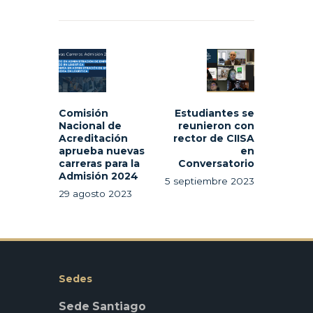
Navegación
de
Previous
Next
entradas
post:
post:
Comisión
Estudiantes se
Nacional de
reunieron con
Acreditación
rector de CIISA
aprueba nuevas
en
carreras para la
Conversatorio
Admisión 2024
5 septiembre 2023
29 agosto 2023
Sedes
Sede Santiago