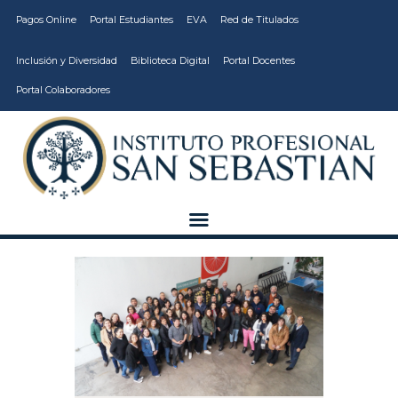
Pagos Online
Portal Estudiantes
EVA
Red de Titulados
Inclusión y Diversidad
Biblioteca Digital
Portal Docentes
Portal Colaboradores
CARRERAS
VIDA ESTUDIANTIL
INSTITUCIÓN
CALIDAD
VCM
EDUCACIÓN
CONTINUA