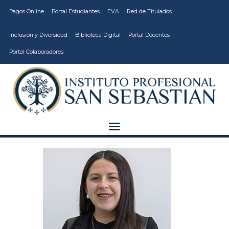
Pagos Online
Portal Estudiantes
EVA
Red de Titulados
Inclusión y Diversidad
Biblioteca Digital
Portal Docentes
Portal Colaboradores
CARRERAS
VIDA ESTUDIANTIL
INSTITUCIÓN
CALIDAD
VCM
EDUCACIÓN
CONTINUA