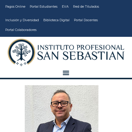
Pagos Online
Portal Estudiantes
EVA
Red de Titulados
Inclusión y Diversidad
Biblioteca Digital
Portal Docentes
Portal Colaboradores
CARRERAS
VIDA ESTUDIANTIL
INSTITUCIÓN
CALIDAD
VCM
EDUCACIÓN
CONTINUA