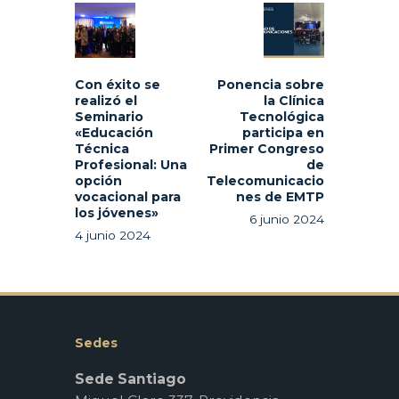
de
Previous
Next
entradas
post:
post:
Con éxito se
Ponencia sobre
realizó el
la Clínica
Seminario
Tecnológica
«Educación
participa en
Técnica
Primer Congreso
Profesional: Una
de
opción
Telecomunicacio
vocacional para
nes de EMTP
los jóvenes»
6 junio 2024
4 junio 2024
Sedes
Sede Santiago