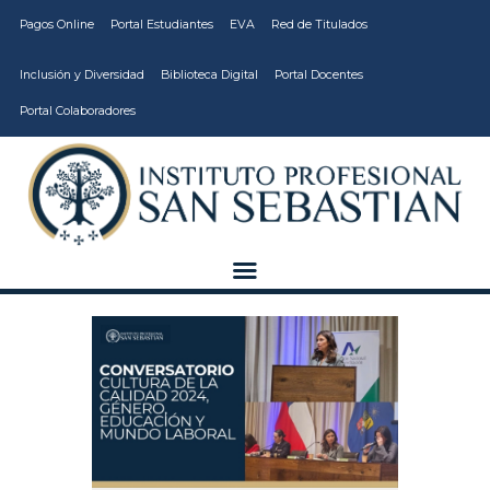
Pagos Online
Portal Estudiantes
EVA
Red de Titulados
Inclusión y Diversidad
Biblioteca Digital
Portal Docentes
Portal Colaboradores
CARRERAS
VIDA ESTUDIANTIL
INSTITUCIÓN
CALIDAD
VCM
EDUCACIÓN
CONTINUA