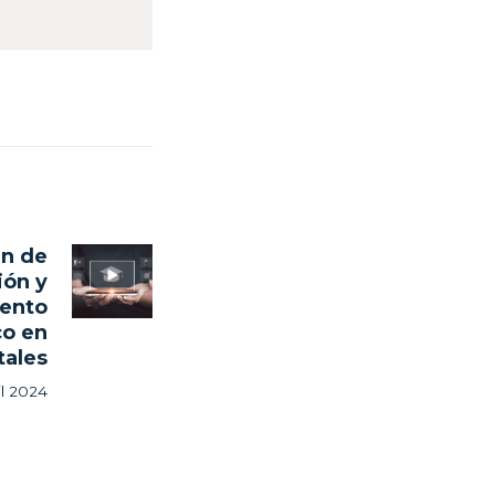
an de
Next
ión y
post:
ento
co en
tales
il 2024