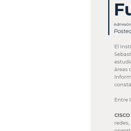
F
Admisió
Posted
El Ins
Sebast
estudi
áreas 
Inform
consta
Entre 
CISCO
redes,
operat