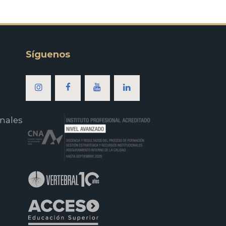
Síguenos
nales