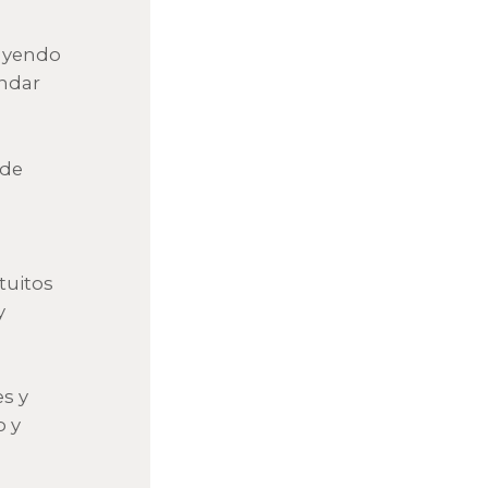
luyendo
indar
 de
tuitos
y
es y
o y