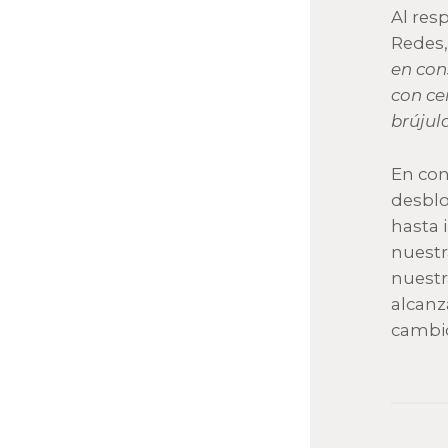
Al res
Redes,
en con
con ce
brújul
En con
desblo
hasta 
nuestr
nuestr
alcanz
cambi