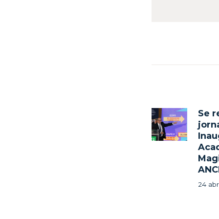
Nave
de
Se r
Previ
jorn
post:
Inau
entr
Acad
Magi
ANC
24 abr