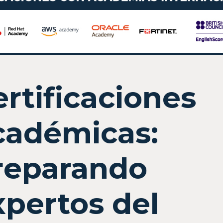
ertificaciones
cadémicas:
reparando
xpertos del