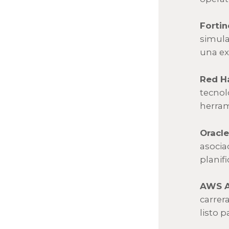
Fortin
simula
una ex
Red H
tecnol
herram
Oracl
asocia
planif
AWS A
carrer
listo p