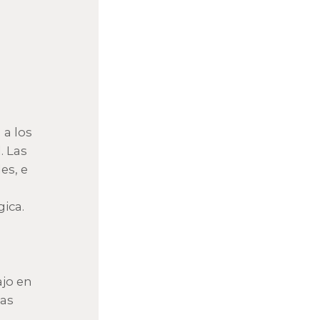
n
 a los
. Las
es, e
ica.
ajo en
mas