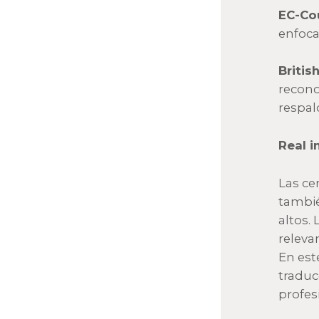
EC-Cou
enfoca
Britis
recono
respald
Real i
Las ce
tambié
altos.
releva
En est
traduc
profes