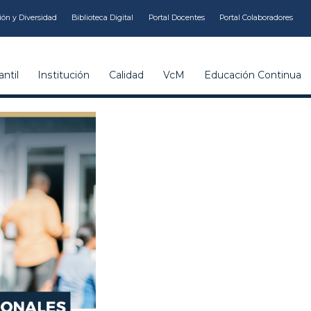
ión y Diversidad
Biblioteca Digital
Portal Docentes
Portal Colaboradores
ntil
Institución
Calidad
VcM
Educación Continua