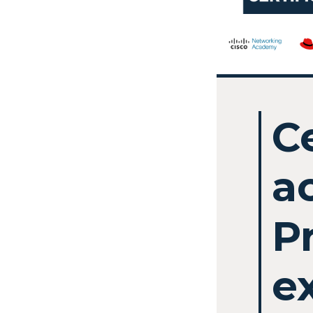
C
a
P
e