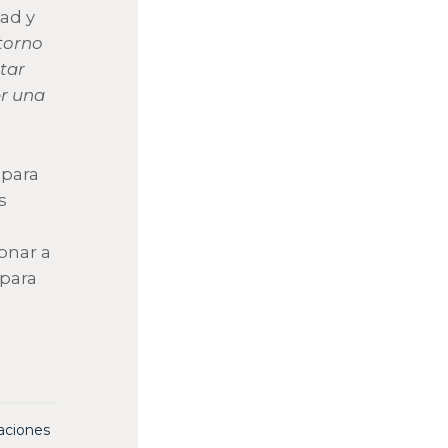
dad y
torno
tar
er una
 para
s
onar a
 para
caciones