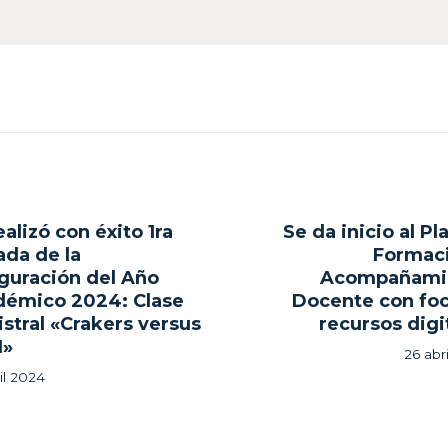
gación
ealizó con éxito 1ra
Se da inicio al Pl
ous
ada de la
Formac
guración del Año
Acompañami
adas
émico 2024: Clase
Docente con fo
stral «Crakers versus
recursos digi
I»
26 abr
il 2024