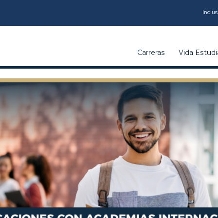
CARRERAS
Inclus
VIDA
Carreras
Vida Estudia
ESTUDIANTIL
INSTITUCIÓN
CALIDAD
VCM
EDUCACIÓN
CONTINUA