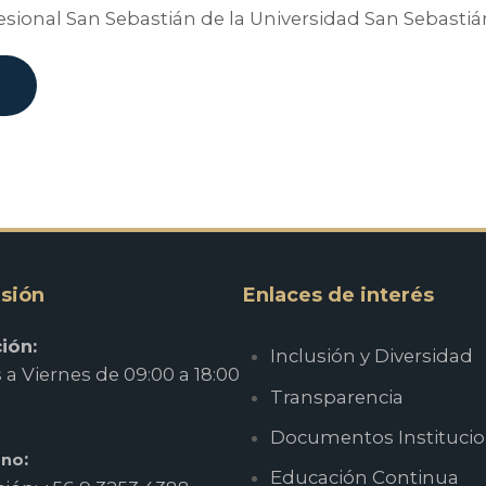
fesional San Sebastián de la Universidad San Sebasti
sión
Enlaces de interés
ión:
Inclusión y Diversidad
a Viernes de 09:00 a 18:00
Transparencia
Documentos Institucio
:
ono
Educación Continua