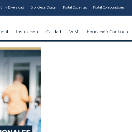
ión y Diversidad
Biblioteca Digital
Portal Docentes
Portal Colaboradores
ntil
Institución
Calidad
VcM
Educación Continua