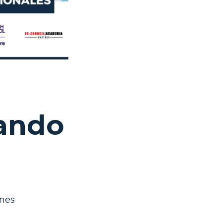
ando
nes