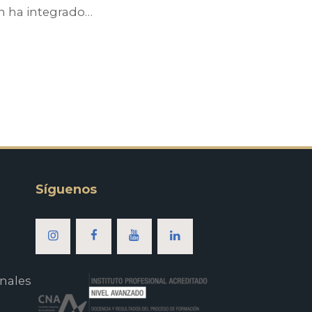
án ha integrado…
Síguenos
nales