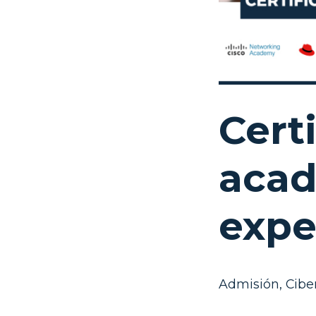
Cert
acad
expe
Admisión
,
Cibe