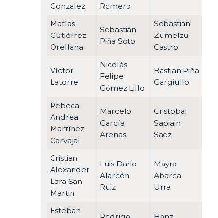
Gonzalez
Romero
Matías
Sebastián
Sebastián
Gutiérrez
Zumelzu
Piña Soto
Orellana
Castro
Nicolás
Víctor
Bastian Piña
Felipe
Latorre
Gargiullo
Gómez Lillo
Rebeca
Marcelo
Cristobal
Andrea
García
Sapiain
Martínez
Arenas
Saez
Carvajal
Cristian
Luis Dario
Mayra
Alexander
Alarcón
Abarca
Lara San
Ruiz
Urra
Martin
Esteban
Rodrigo
Hanz