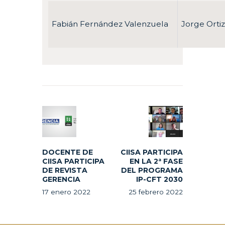
Fabián Fernández Valenzuela
Jorge Orti
Navegación
de
Previous
Next
entradas
post:
post:
DOCENTE DE
CIISA PARTICIPA
CIISA PARTICIPA
EN LA 2ª FASE
DE REVISTA
DEL PROGRAMA
GERENCIA
IP-CFT 2030
17 enero 2022
25 febrero 2022