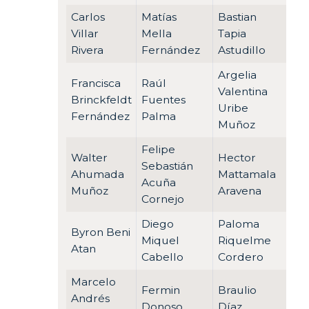
Carlos
Matías
Bastian
Villar
Mella
Tapia
Rivera
Fernández
Astudillo
Argelia
Francisca
Raúl
Valentina
Brinckfeldt
Fuentes
Uribe
Fernández
Palma
Muñoz
Felipe
Walter
Hector
Sebastián
Ahumada
Mattamala
Acuña
Muñoz
Aravena
Cornejo
Diego
Paloma
Byron Beni
Miquel
Riquelme
Atan
Cabello
Cordero
Marcelo
Fermin
Braulio
Andrés
Donoso
Díaz