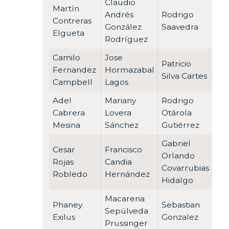
Claudio
Martín
Andrés
Rodrigo
Contreras
González
Saavedra
Elgueta
Rodríguez
Camilo
Jose
Patricio
Fernandez
Hormazabal
Silva Cartes
Campbell
Lagos
Adel
Mariany
Rodrigo
Cabrera
Lovera
Otárola
Mesina
Sánchez
Gutiérrez
Gabriel
Cesar
Francisco
Orlando
Rojas
Candia
Covarrubias
Robledo
Hernández
Hidalgo
Macarena
Phaney
Sebastian
Sepúlveda
Exilus
Gonzalez
Prussinger