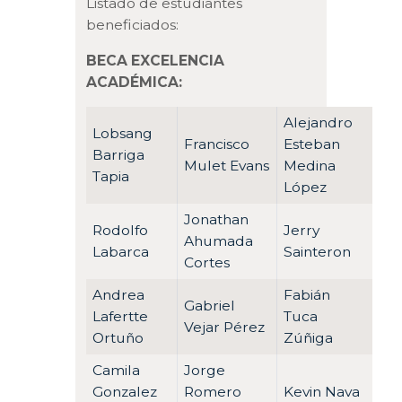
Listado de estudiantes
beneficiados:
BECA EXCELENCIA
ACADÉMICA:
Alejandro
Lobsang
Francisco
Esteban
Barriga
Mulet Evans
Medina
Tapia
López
Jonathan
Rodolfo
Jerry
Ahumada
Labarca
Sainteron
Cortes
Andrea
Fabián
Gabriel
Lafertte
Tuca
Vejar Pérez
Ortuño
Zúñiga
Camila
Jorge
Gonzalez
Romero
Kevin Nava