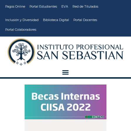
Pagos Online
Portal Estudiantes
EVA
Red de Titulados
Inclusión y Diversidad
Biblioteca Digital
Portal Docentes
Portal Colaboradores
CARRERAS
VIDA ESTUDIANTIL
INSTITUCIÓN
CALIDAD
VCM
EDUCACIÓN
CONTINUA