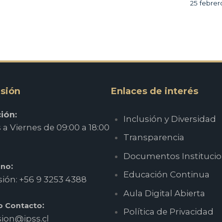
25 febre
sión
Enlaces de interés
ión:
Inclusión y Diversidad
a Viernes de 09:00 a 18:00
Transparencia
Documentos Institucio
:
ono
Educación Continua
ión: +56 9 3253 4388
Aula Digital Abierta
:
o Contacto
Política de Privacidad
ion@ipss.cl