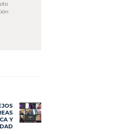
ito
ción
EJOS
Next
REAS
post:
CA Y
IDAD