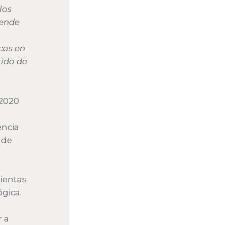
los
tende
cos en
tido de
 2020
encia
 de
ientas
gica.
r a