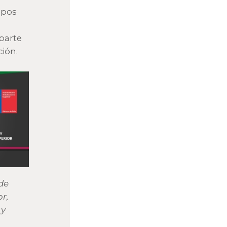
ipos
parte
ión.
de
r,
 y