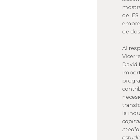
mostra
de IES
empren
de dos
Al res
Vicerr
David 
import
progra
contri
necesi
transf
la ind
capita
median
estudi