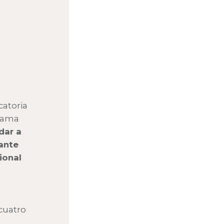
catoria
grama
dar a
ante
ional
 cuatro