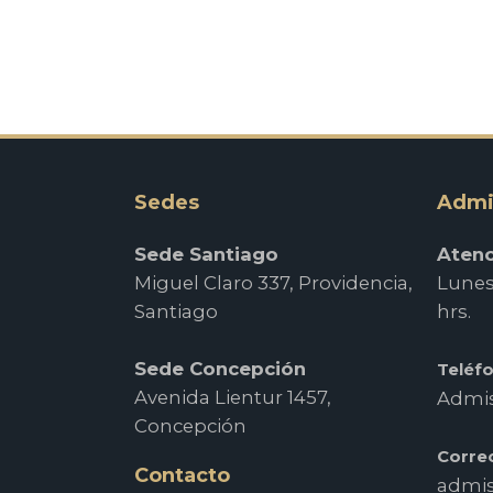
Sedes
Admi
Sede Santiago
Atenc
Miguel Claro 337, Providencia,
Lunes 
Santiago
hrs.
Sede Concepción
Teléf
Avenida Lientur 1457,
Admis
Concepción
Corre
Contacto
admis