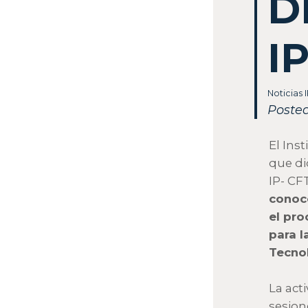
D
I
Noticias 
Posted
El Ins
que di
IP- CF
conoce
el pro
para l
Tecnol
La act
sesion