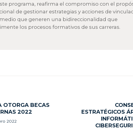
ste programa, reafirma el compromiso con el propós
ucional de gestionar estrategias y acciones de vincula
 medio que generen una bidireccionalidad que
limente los procesos formativos de sus carreras.
gación
SA OTORGA BECAS
CONS
ous
ERNAS 2022
ESTRATÉGICOS Á
INFORMÁTI
adas
ero 2022
CIBERSEGUR