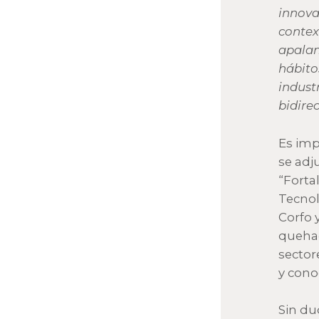
innova
conte
apalan
hábito
indust
bidirec
Es imp
se adj
“Forta
Tecnol
Corfo 
quehac
sector
y cono
Sin dud