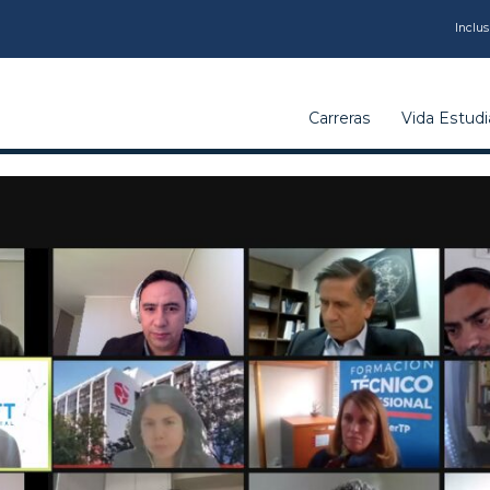
CARRERAS
Inclus
VIDA
Carreras
Vida Estudia
ESTUDIANTIL
INSTITUCIÓN
CALIDAD
VCM
EDUCACIÓN
CONTINUA