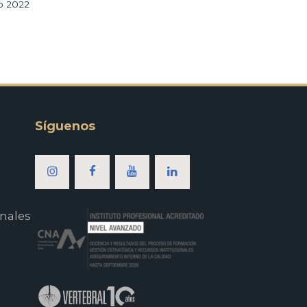
ro 2022
Síguenos
nales