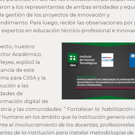
ron a los representantes de ambas entidades y equ
 la gestión de los proyectos de innovación y
dimiento. Para luego, recibir las observaciones por 
 expertos en educación técnico-profesional e innovac
pecto, nuestro
ector Académico,
Reyes, explicó la
ancia de este
ma para CIISA y la
bución a las
dades de
ormación digital de
ustria y las comunidades. “
Fortalecer la habilitación 
l humano en los ámbito que la institución genera valo
te el involucramiento de los docentes, profesionales
antes de la institución para instalar metodologías de