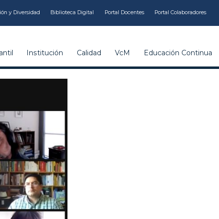
ión y Diversidad
Biblioteca Digital
Portal Docentes
Portal Colaboradores
ntil
Institución
Calidad
VcM
Educación Continua