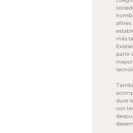
Luego,
socied
hombre
afines 
establ
más ta
Existi
partir
mayore
tecnol
Tambié
acompa
dure l
con te
despué
desem