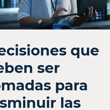
ecisiones que
eben ser
omadas para
isminuir las