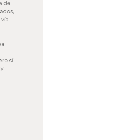
a de
lados,
 vía
sa
ro sí
 y