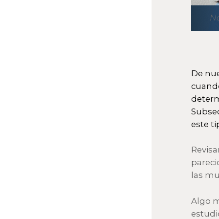
Na
De nue
cuando
determ
Subsec
este t
Revisa
pareci
las mu
Algo m
estudi