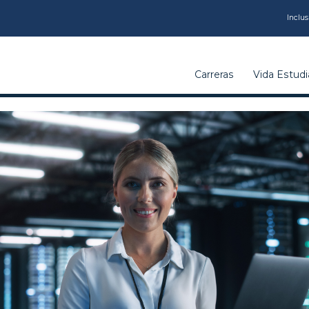
CARRERAS
Inclus
VIDA
Carreras
Vida Estudia
ESTUDIANTIL
INSTITUCIÓN
CALIDAD
VCM
EDUCACIÓN
CONTINUA