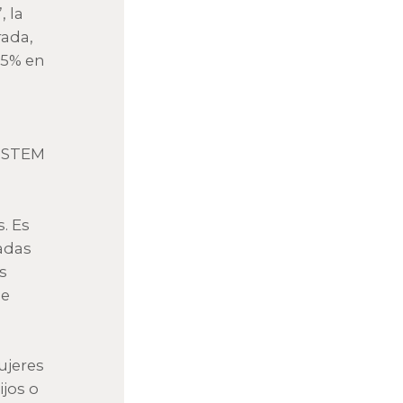
 la
rada,
15% en
s STEM
. Es
adas
s
je
ujeres
jos o