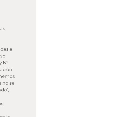
tas
ades e
so,
y Nº
nación
A hemos
s no se
do’,
s.