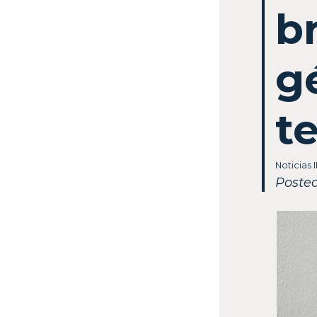
b
g
t
Noticias 
Poste