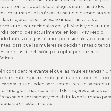
 existiendo un tema cultural fuertemente arraigado 
ad, en torno a que las tecnologías son más de los
s, mientras que las áreas de salud o humanista so
a las mujeres, creo necesario iniciar las visitas a
ecimientos educacionales en I y II Medio y no en una
rdía como lo es actualmente, en los III y IV Medio.
endo tantos colegios técnico-profesionales, creo nece
 antes, para que las mujeres se decidan antes o teng
s tiempos de reflexión para optar por carreras
ógicas.
n considero relevante el que las mujeres tengan u
ñamiento especial e integral durante todo el proc
a carrera, que pueden ser 5 semestres. No sacamos 
ner una gran matrícula inicial de mujeres a estas carre
s no salen egresadas y con el título en la mano par
peñarse en este ámbito.