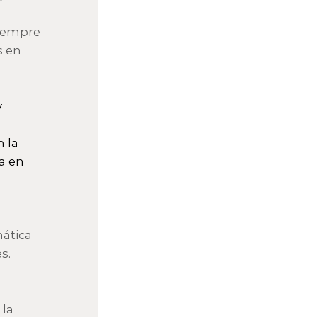
siempre
s en
y
 la
a en
mática
s.
 la