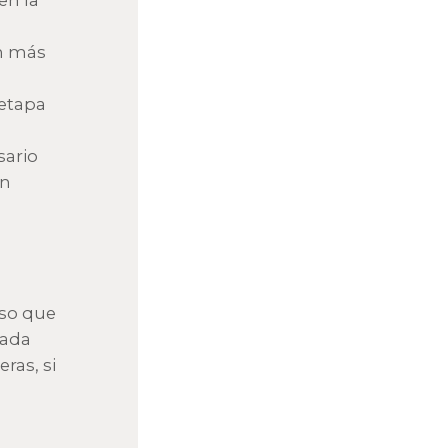
en la
n más
 etapa
sario
an
n
eso que
nada
ras, si
a