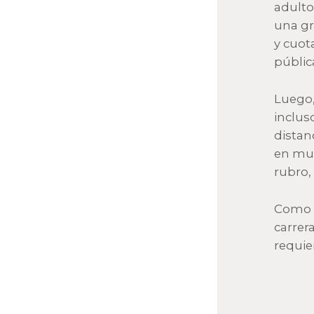
adulto
una gr
y cuot
públic
Luego,
inclus
distan
en muc
rubro,
Como p
carrer
requie