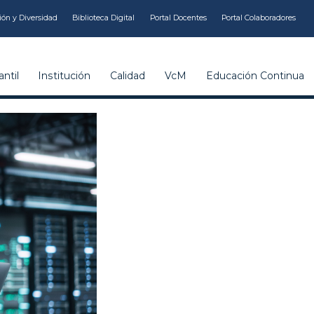
ión y Diversidad
Biblioteca Digital
Portal Docentes
Portal Colaboradores
ntil
Institución
Calidad
VcM
Educación Continua