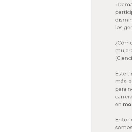
«Deman
partic
dismin
los ger
¿Cómo 
mujere
(Cienc
Este t
más, a
para n
carrer
en
mod
Enton
somos 