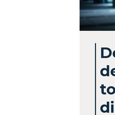
D
d
t
d