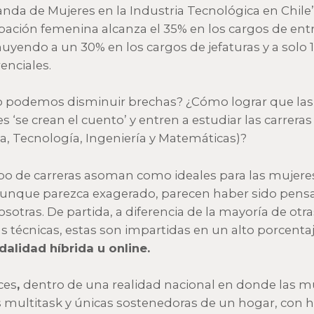
da de Mujeres en la Industria Tecnológica en Chile”,
ipación femenina alcanza el 35% en los cargos de ent
uyendo a un 30% en los cargos de jefaturas y a solo 
enciales.
podemos disminuir brechas? ¿Cómo lograr que las
s ‘se crean el cuento’ y entren a estudiar las carrera
ia, Tecnología, Ingeniería y Matemáticas)?
ipo de carreras asoman como ideales para las mujeres
unque parezca exagerado, parecen haber sido pens
osotras. De partida, a diferencia de la mayoría de otra
as técnicas, estas son impartidas en un alto porcenta
alidad híbrida u online.
ces
,
dentro de una realidad nacional en donde las m
multitask y únicas sostenedoras de un hogar, con hi