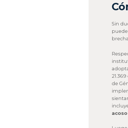
Có
Sin du
pueden
brecha
Respec
instit
adopta
21.369
de Gén
implem
sienta
inclu
acoso