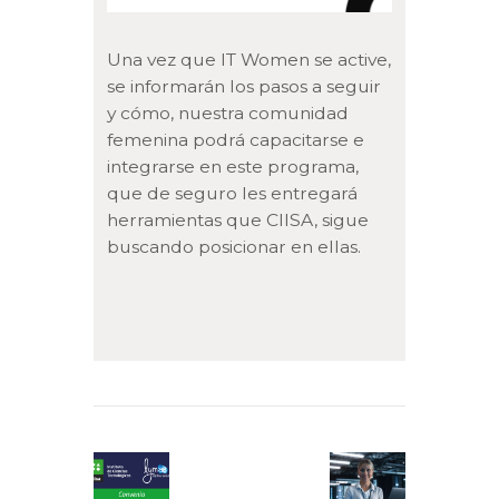
Una vez que IT Women se active,
se informarán los pasos a seguir
y cómo, nuestra comunidad
femenina podrá capacitarse e
integrarse en este programa,
que de seguro les entregará
herramientas que CIISA, sigue
buscando posicionar en ellas.
Navegación
de
Previous
Next
entradas
post:
post: