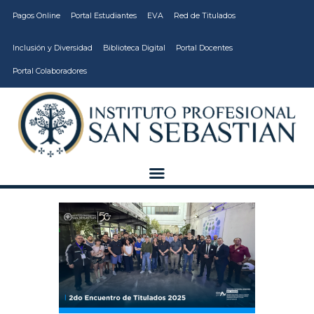
Pagos Online
Portal Estudiantes
EVA
Red de Titulados
Inclusión y Diversidad
Biblioteca Digital
Portal Docentes
Portal Colaboradores
CARRERAS
VIDA ESTUDIANTIL
INSTITUCIÓN
CALIDAD
VCM
EDUCACIÓN
CONTINUA