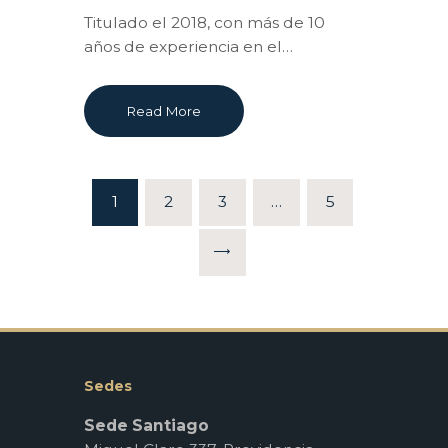
Titulado el 2018, con más de 10
años de experiencia en el…
Read More
Paginación
PAGE
1
PAGE
2
PAGE
3
…
PAGE
5
de
entradas
>
Sedes
Sede Santiago