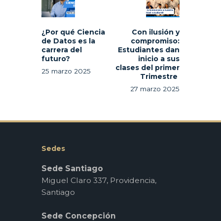
entradas
post:
post:
¿Por qué Ciencia
Con ilusión y
de Datos es la
compromiso:
carrera del
Estudiantes dan
futuro?
inicio a sus
clases del primer
25 marzo 2025
Trimestre
27 marzo 2025
Sedes
Sede Santiago
Miguel Claro 337, Providencia,
Santiago
Sede Concepción