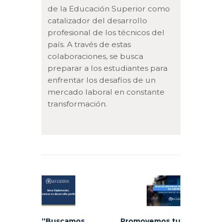
de la Educación Superior como
catalizador del desarrollo
profesional de los técnicos del
país. A través de estas
colaboraciones, se busca
preparar a los estudiantes para
enfrentar los desafíos de un
mercado laboral en constante
transformación.
Navegación
de
Previous
Next
entradas
post:
post:
“Buscamos
Promovemos tu