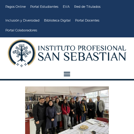
Pagos Online
Portal Estudiantes
EVA
Red de Titulados
Inclusión y Diversidad
Biblioteca Digital
Portal Docentes
Portal Colaboradores
CARRERAS
VIDA ESTUDIANTIL
INSTITUCIÓN
CALIDAD
VCM
EDUCACIÓN
CONTINUA