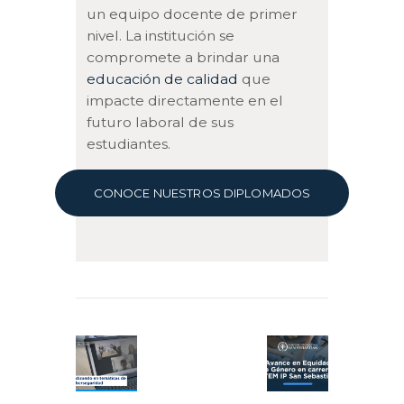
un equipo docente de primer
nivel. La institución se
compromete a brindar una
educación de calidad
que
impacte directamente en el
futuro laboral de sus
estudiantes.
CONOCE NUESTROS DIPLOMADOS
Navegación
de
Previous
Next
entradas
post:
post: