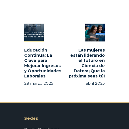
Navegación
de
Previous
Next
entradas
post:
post:
Educación
Las mujeres
Continua: La
están liderando
Clave para
el futuro en
Mejorar Ingresos
Ciencia de
y Oportunidades
Datos: ¡Que la
Laborales
próxima seas tú!
28 marzo 2025
1 abril 2025
Sedes