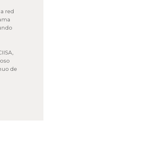
la red
gama
mundo
CIISA,
ioso
inuo de