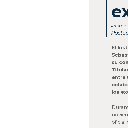
e
Área de 
Posted
El Ins
Sebast
su com
Titula
entre 
colabo
los ex
Durant
noviem
oficia