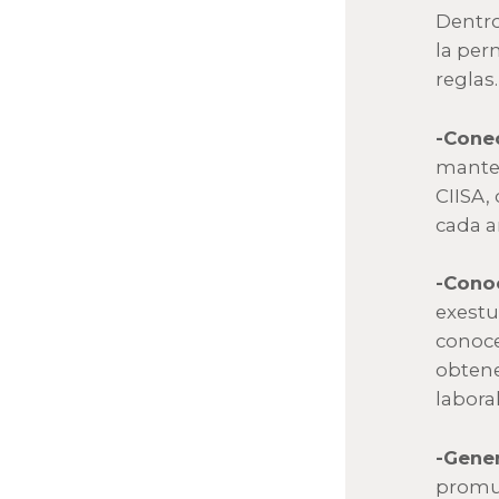
Dentro
la per
reglas.
-Conec
manten
CIISA,
cada a
-Conoc
exestu
conoce
obtene
laboral
-Gene
promue