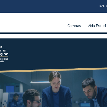
CARRERAS
Inclus
VIDA
Carreras
Vida Estudia
ESTUDIANTIL
INSTITUCIÓN
CALIDAD
VCM
EDUCACIÓN
CONTINUA