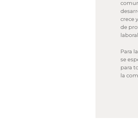
comun
desarr
crece 
de pro
labora
Para l
se esp
para t
la com