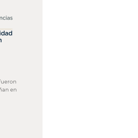
fueron
eñan en