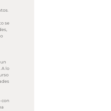
tos.
to se
des,
lo
 un
 A lo
urso
dades
o con
na