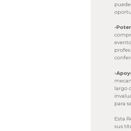
puede 
oportu
-Poten
compro
evento
profes
confer
-Apoyo
mecani
largo 
invalu
para s
Esta R
sus ti