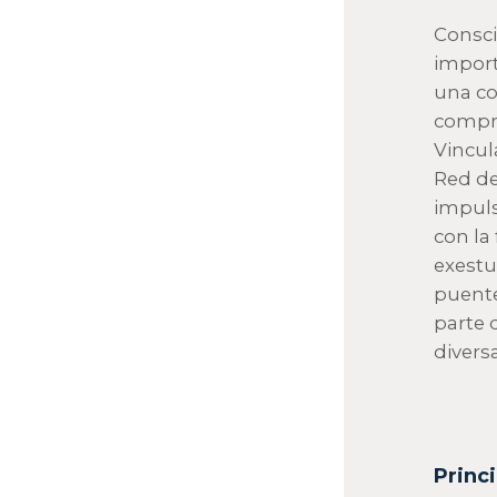
Consci
impor
una co
compro
Vincul
Red de
impuls
con la
exestu
puente
parte 
divers
Princi