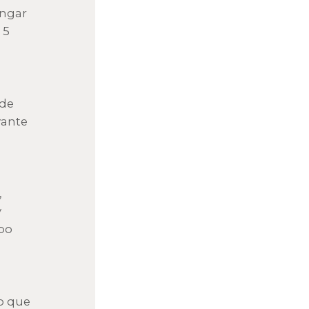
ongar
 5
 de
vante
,
y
po
o que