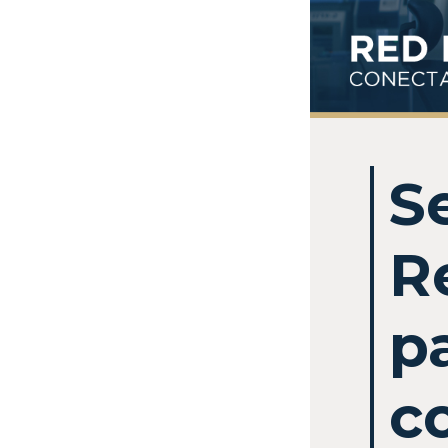
S
R
pa
c