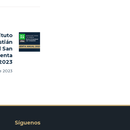
ituto
Next
stián
post:
d San
uenta
 2023
e 2023
Síguenos