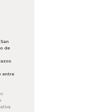
 San
to de
lazos
 entre
en
o
ativa.