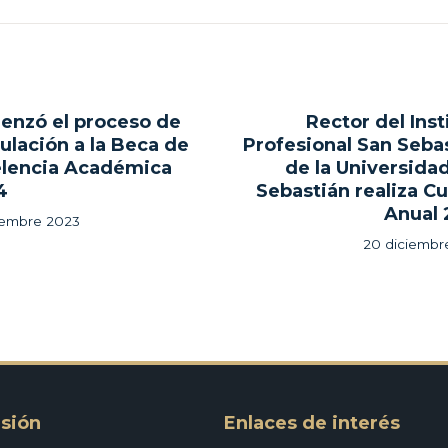
gación
nzó el proceso de
Rector del Inst
ous
ulación a la Beca de
Profesional San Seba
lencia Académica
de la Universida
adas
4
Sebastián realiza C
Anual
ciembre 2023
20 diciembr
sión
Enlaces de interés