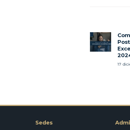
Nave
de
Come
Previ
Post
post:
Exce
entr
202
17 di
Sedes
Admi